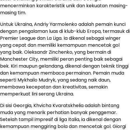
mencerminkan karakteristik unik dan kekuatan masing-
masing tim.
Untuk Ukraina, Andriy Yarmolenko adalah pemain kunci
dengan pengalaman luas di klub-klub Eropa, termasuk di
Premier League dan La Liga. Ia dikenal sebagai winger
yang cepat dan memiliki kemampuan mencetak gol
yang baik. Oleksandr Zinchenko, yang bermain di
Manchester City, memiliki peran penting baik sebagai
bek. Kiri maupun gelandang, dikenal dengan teknik tinggi
dan kemampuan membaca permainan. Pemain muda
seperti Mykhailo Mudryk, yang sedang naik daun,
membawa kecepatan dan kreativitas, semakin
memperkuat lini serang Ukraina.
Di sisi Georgia, Khvicha Kvaratskhelia adalah bintang
muda yang menarik perhatian banyak penggemar.
Setelah tampil impresif di liga Italia, ia dikenal dengan
kemampuan menggiring bola dan mencetak gol. Giorgi