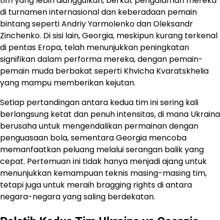
tim yang lebih diunggulkan, berkat pengalaman mereka
di turnamen internasional dan keberadaan pemain
bintang seperti Andriy Yarmolenko dan Oleksandr
Zinchenko. Di sisi lain, Georgia, meskipun kurang terkenal
di pentas Eropa, telah menunjukkan peningkatan
signifikan dalam performa mereka, dengan pemain-
pemain muda berbakat seperti Khvicha Kvaratskhelia
yang mampu memberikan kejutan.
Setiap pertandingan antara kedua tim ini sering kali
berlangsung ketat dan penuh intensitas, di mana Ukraina
berusaha untuk mengendalikan permainan dengan
penguasaan bola, sementara Georgia mencoba
memanfaatkan peluang melalui serangan balik yang
cepat. Pertemuan ini tidak hanya menjadi ajang untuk
menunjukkan kemampuan teknis masing-masing tim,
tetapi juga untuk meraih bragging rights di antara
negara-negara yang saling berdekatan.