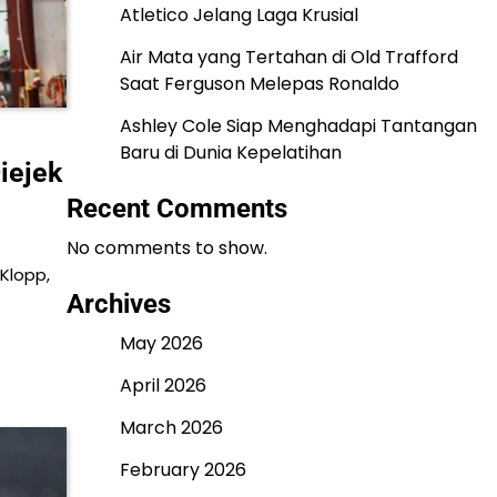
Atletico Jelang Laga Krusial
Air Mata yang Tertahan di Old Trafford
Saat Ferguson Melepas Ronaldo
Ashley Cole Siap Menghadapi Tantangan
Baru di Dunia Kepelatihan
iejek
Recent Comments
No comments to show.
Klopp,
Archives
May 2026
April 2026
March 2026
February 2026