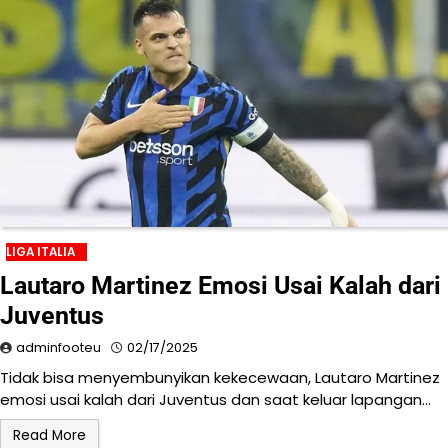
LIGA ITALIA
Lautaro Martinez Emosi Usai Kalah dari
Juventus
adminfooteu
02/17/2025
Tidak bisa menyembunyikan kekecewaan, Lautaro Martinez
emosi usai kalah dari Juventus dan saat keluar lapangan…
Read More