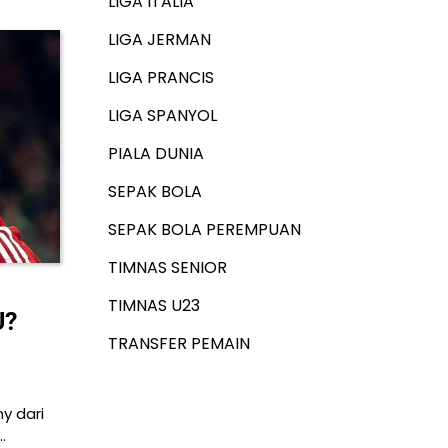
LIGA ITALIA
LIGA JERMAN
LIGA PRANCIS
LIGA SPANYOL
PIALA DUNIA
SEPAK BOLA
SEPAK BOLA PEREMPUAN
TIMNAS SENIOR
TIMNAS U23
U?
TRANSFER PEMAIN
y dari
…