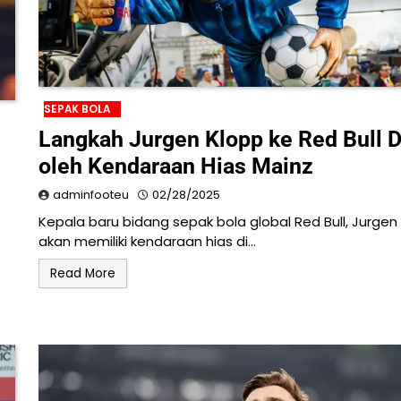
SEPAK BOLA
Langkah Jurgen Klopp ke Red Bull D
oleh Kendaraan Hias Mainz
adminfooteu
02/28/2025
Kepala baru bidang sepak bola global Red Bull, Jurgen 
akan memiliki kendaraan hias di…
Read More