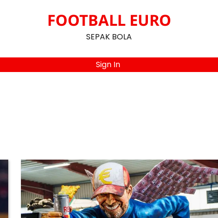
FOOTBALL EURO
SEPAK BOLA
Sign In