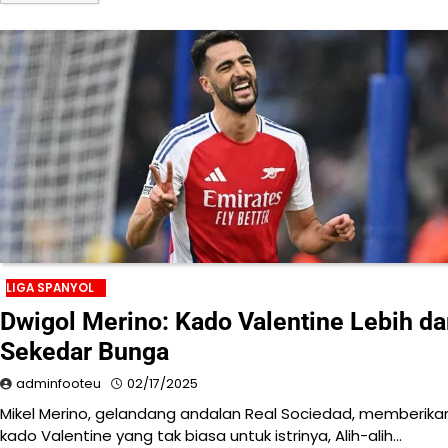
LIGA SPANYOL
Dwigol Merino: Kado Valentine Lebih da
Sekedar Bunga
adminfooteu
02/17/2025
Mikel Merino, gelandang andalan Real Sociedad, memberika
kado Valentine yang tak biasa untuk istrinya, Alih-alih…