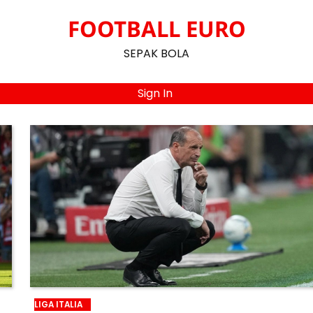
FOOTBALL EURO
SEPAK BOLA
Sign In
LIGA ITALIA