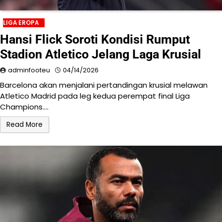
LIGA EROPA
Hansi Flick Soroti Kondisi Rumput
Stadion Atletico Jelang Laga Krusial
adminfooteu
04/14/2026
Barcelona akan menjalani pertandingan krusial melawan
Atletico Madrid pada leg kedua perempat final Liga
Champions.…
Read More