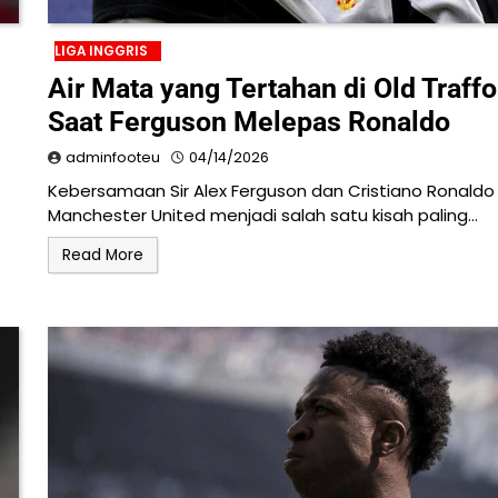
LIGA INGGRIS
Air Mata yang Tertahan di Old Traffo
Saat Ferguson Melepas Ronaldo
adminfooteu
04/14/2026
Kebersamaan Sir Alex Ferguson dan Cristiano Ronaldo 
Manchester United menjadi salah satu kisah paling…
Read More