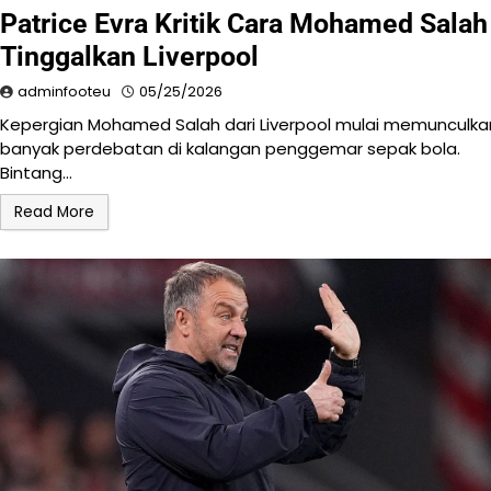
Patrice Evra Kritik Cara Mohamed Salah
Tinggalkan Liverpool
adminfooteu
05/25/2026
Kepergian Mohamed Salah dari Liverpool mulai memunculka
banyak perdebatan di kalangan penggemar sepak bola.
Bintang…
Read More