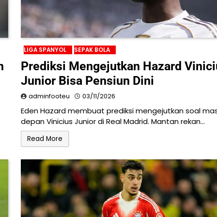
LIGA SPANYOL
SEPAK BOLA
n
Prediksi Mengejutkan Hazard Vinic
Junior Bisa Pensiun Dini
adminfooteu
03/11/2026
Eden Hazard membuat prediksi mengejutkan soal ma
depan Vinicius Junior di Real Madrid. Mantan rekan…
Read More