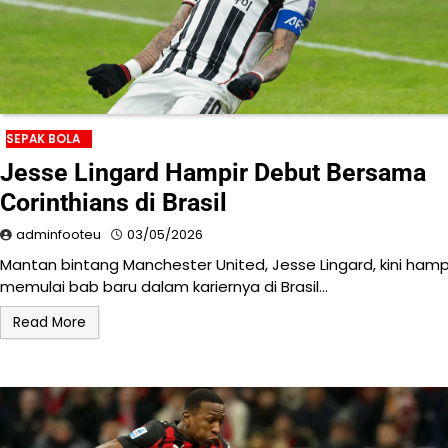
SEPAK BOLA
Jesse Lingard Hampir Debut Bersama
Corinthians di Brasil
adminfooteu
03/05/2026
Mantan bintang Manchester United, Jesse Lingard, kini hamp
memulai bab baru dalam kariernya di Brasil…
Read More