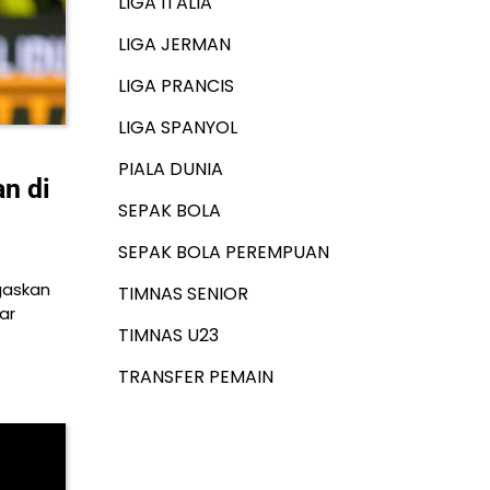
LIGA ITALIA
LIGA JERMAN
LIGA PRANCIS
LIGA SPANYOL
PIALA DUNIA
n di
SEPAK BOLA
SEPAK BOLA PEREMPUAN
gaskan
TIMNAS SENIOR
ar
TIMNAS U23
TRANSFER PEMAIN