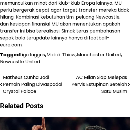
memunculkan minat dari klub-klub Eropa lainnya. MU
perlu bergerak cepat agar target transfer mereka tidak
hilang. Kombinasi kebutuhan tim, peluang Newcastle,
dan kesiapan finansial MU akan menentukan apakah
transfer ini bisa terealisasi. Simak terus pembahasan
sepak bola terupdate lainnya hanya di
football-
euro.com
.
Tagged
Liga Inggris
,
Malick Thiaw
,
Manchester United
,
Newcastle United
Matheus Cunha Jadi
AC Milan Siap Melepas
Post
Pemain Paling Diwaspadai
Pervis Estupinan Setelah
navigation
Crystal Palace
Satu Musim
Related Posts