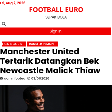
Skip
Fri, Aug 7, 2026
FOOTBALL EURO
to
content
SEPAK BOLA
Sign In
LIGA INGGRIS
TRANSFER PEMAIN
Manchester United
Tertarik Datangkan Bek
Newcastle Malick Thiaw
adminfooteu
03/01/2026