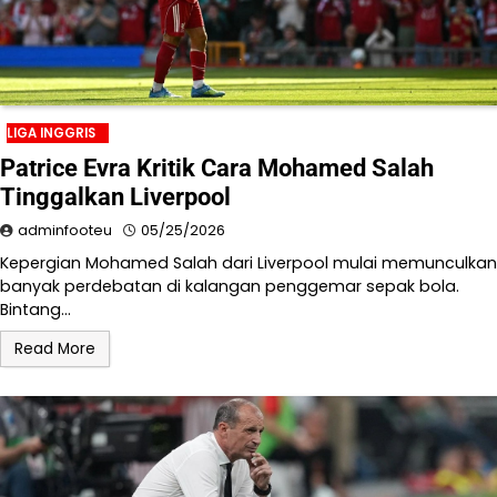
LIGA INGGRIS
Patrice Evra Kritik Cara Mohamed Salah
Tinggalkan Liverpool
adminfooteu
05/25/2026
Kepergian Mohamed Salah dari Liverpool mulai memunculkan
banyak perdebatan di kalangan penggemar sepak bola.
Bintang…
Read More