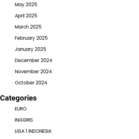
May 2025
April 2025
March 2025
February 2025
January 2025
December 2024
November 2024
October 2024
Categories
EURO
INGGRIS
LIGA 1 INDONESIA