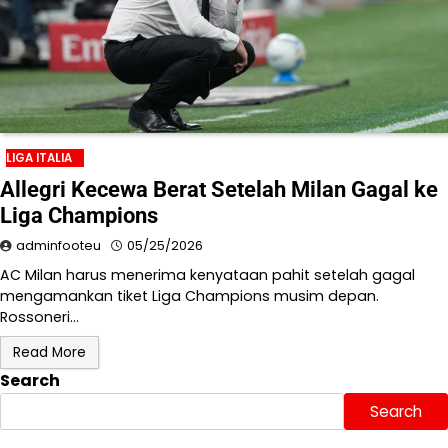
LIGA ITALIA
Allegri Kecewa Berat Setelah Milan Gagal ke
Liga Champions
adminfooteu
05/25/2026
AC Milan harus menerima kenyataan pahit setelah gagal
mengamankan tiket Liga Champions musim depan.
Rossoneri…
Read More
Search
Search