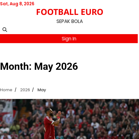
Skip
Sat, Aug 8, 2026
FOOTBALL EURO
to
content
SEPAK BOLA
Sign In
Month:
May 2026
Home
2026
May