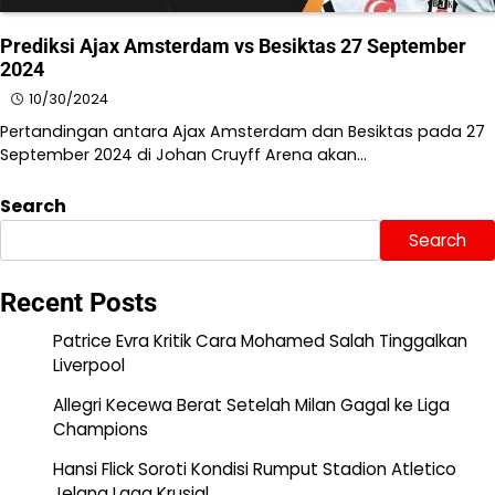
Prediksi Ajax Amsterdam vs Besiktas 27 September
2024
10/30/2024
Pertandingan antara Ajax Amsterdam dan Besiktas pada 27
September 2024 di Johan Cruyff Arena akan…
Search
Search
Recent Posts
Patrice Evra Kritik Cara Mohamed Salah Tinggalkan
Liverpool
Allegri Kecewa Berat Setelah Milan Gagal ke Liga
Champions
Hansi Flick Soroti Kondisi Rumput Stadion Atletico
Jelang Laga Krusial