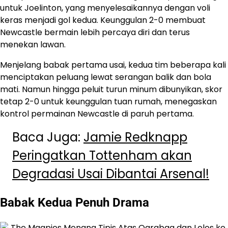
untuk Joelinton, yang menyelesaikannya dengan voli
keras menjadi gol kedua. Keunggulan 2-0 membuat
Newcastle bermain lebih percaya diri dan terus
menekan lawan.
Menjelang babak pertama usai, kedua tim beberapa kali
menciptakan peluang lewat serangan balik dan bola
mati. Namun hingga peluit turun minum dibunyikan, skor
tetap 2-0 untuk keunggulan tuan rumah, menegaskan
kontrol permainan Newcastle di paruh pertama.
Baca Juga:
Jamie Redknapp
Peringatkan Tottenham akan
Degradasi Usai Dibantai Arsenal!
Babak Kedua Penuh Drama