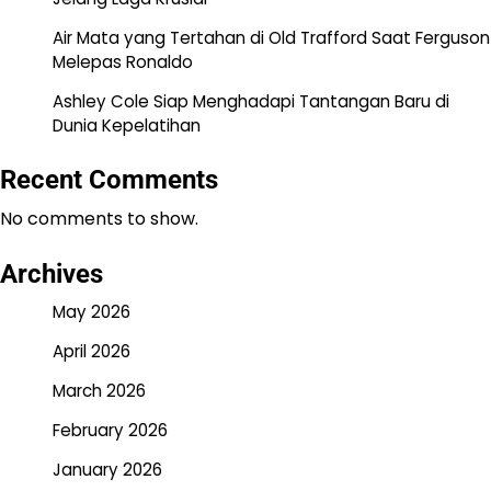
Air Mata yang Tertahan di Old Trafford Saat Ferguson
Melepas Ronaldo
Ashley Cole Siap Menghadapi Tantangan Baru di
Dunia Kepelatihan
Recent Comments
No comments to show.
Archives
May 2026
April 2026
March 2026
February 2026
January 2026