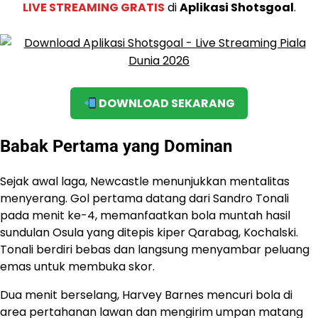
LIVE STREAMING GRATIS
di
Aplikasi Shotsgoal
.
DOWNLOAD SEKARANG
Babak Pertama yang Dominan
Sejak awal laga, Newcastle menunjukkan mentalitas
menyerang. Gol pertama datang dari Sandro Tonali
pada menit ke-4, memanfaatkan bola muntah hasil
sundulan Osula yang ditepis kiper Qarabag, Kochalski.
Tonali berdiri bebas dan langsung menyambar peluang
emas untuk membuka skor.
Dua menit berselang, Harvey Barnes mencuri bola di
area pertahanan lawan dan mengirim umpan matang