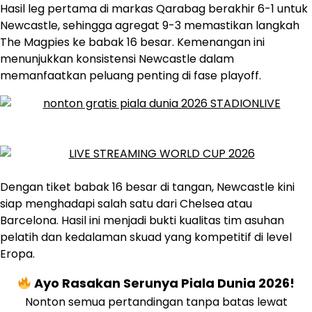
Hasil leg pertama di markas Qarabag berakhir 6-1 untuk
Newcastle, sehingga agregat 9-3 memastikan langkah
The Magpies ke babak 16 besar. Kemenangan ini
menunjukkan konsistensi Newcastle dalam
memanfaatkan peluang penting di fase playoff.
Dengan tiket babak 16 besar di tangan, Newcastle kini
siap menghadapi salah satu dari Chelsea atau
Barcelona. Hasil ini menjadi bukti kualitas tim asuhan
pelatih dan kedalaman skuad yang kompetitif di level
Eropa.
Ayo Rasakan Serunya Piala Dunia 2026!
Nonton semua pertandingan tanpa batas lewat