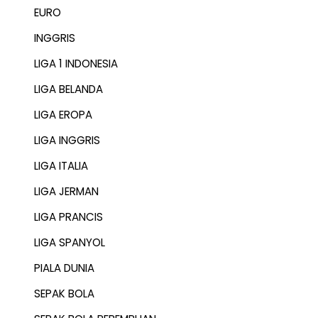
EURO
INGGRIS
LIGA 1 INDONESIA
LIGA BELANDA
LIGA EROPA
LIGA INGGRIS
LIGA ITALIA
LIGA JERMAN
LIGA PRANCIS
LIGA SPANYOL
PIALA DUNIA
SEPAK BOLA