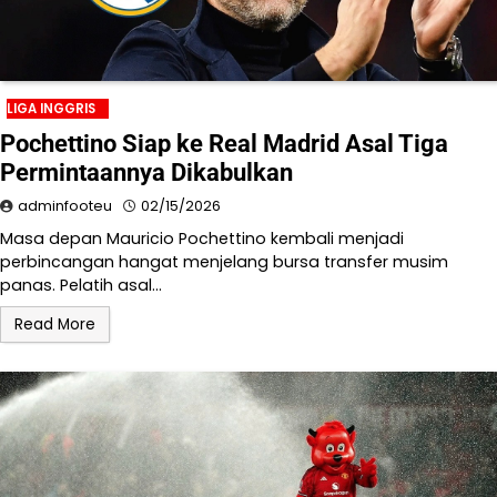
LIGA INGGRIS
Pochettino Siap ke Real Madrid Asal Tiga
Permintaannya Dikabulkan
adminfooteu
02/15/2026
Masa depan Mauricio Pochettino kembali menjadi
perbincangan hangat menjelang bursa transfer musim
panas. Pelatih asal…
Read More