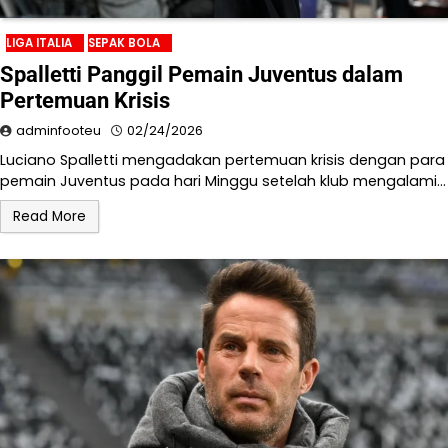
LIGA ITALIA
SEPAK BOLA
Spalletti Panggil Pemain Juventus dalam
Pertemuan Krisis
adminfooteu
02/24/2026
Luciano Spalletti mengadakan pertemuan krisis dengan para
pemain Juventus pada hari Minggu setelah klub mengalami…
Read More