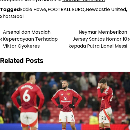
Tagged
Eddie Howe
,
FOOTBALL EURO
,
Newcastle United
,
ShotsGoal
Arsenal dan Masalah
Neymar Memberikan
Post
Kepercayaan Terhadap
Jersey Santos Nomor 10
navigation
Viktor Gyokeres
kepada Putra Lionel Messi
Related Posts