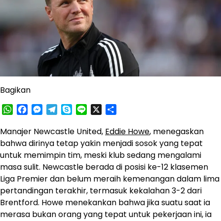
Bagikan
WhatsApp
Facebook
Messenger
Telegram
Skype
Line
X
Share
Manajer Newcastle United,
Eddie Howe
, menegaskan
bahwa dirinya tetap yakin menjadi sosok yang tepat
untuk memimpin tim, meski klub sedang mengalami
masa sulit. Newcastle berada di posisi ke-12 klasemen
Liga Premier dan belum meraih kemenangan dalam lima
pertandingan terakhir, termasuk kekalahan 3-2 dari
Brentford. Howe menekankan bahwa jika suatu saat ia
merasa bukan orang yang tepat untuk pekerjaan ini, ia