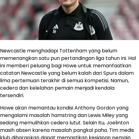
Newcastle menghadapi Tottenham yang belum
memenangkan satu pun pertandingan liga tahun ini. Hal
ini memberi peluang bagi Howe untuk memanfaatkan
catatan Newcastle yang belum kalah dari Spurs dalam
lima pertemuan terakhir di semua kompetisi. Namun,
cedera dan kelelahan pemain menjadi kendala
tersendiri.
Howe akan memantau kondisi Anthony Gordon yang
mengalami masalah hamstring dan Lewis Miley yang
sedang memulihkan cedera lutut. Selain itu, Joelinton
masih absen karena masalah pangkal paha. Tim medis
klub diharapkan dapat memastikan kesiapan pemain