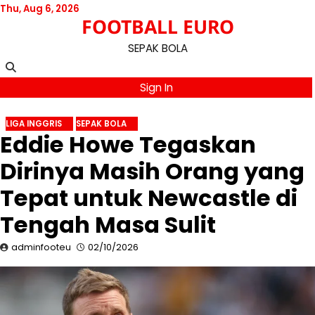
Skip
Thu, Aug 6, 2026
FOOTBALL EURO
to
content
SEPAK BOLA
Sign In
LIGA INGGRIS
SEPAK BOLA
Eddie Howe Tegaskan
Dirinya Masih Orang yang
Tepat untuk Newcastle di
Tengah Masa Sulit
adminfooteu
02/10/2026