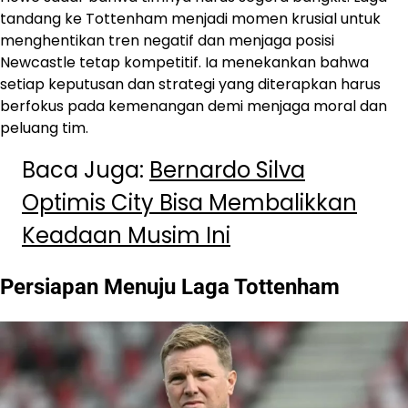
tandang ke Tottenham menjadi momen krusial untuk
menghentikan tren negatif dan menjaga posisi
Newcastle tetap kompetitif. Ia menekankan bahwa
setiap keputusan dan strategi yang diterapkan harus
berfokus pada kemenangan demi menjaga moral dan
peluang tim.
Baca Juga:
Bernardo Silva
Optimis City Bisa Membalikkan
Keadaan Musim Ini
Persiapan Menuju Laga Tottenham