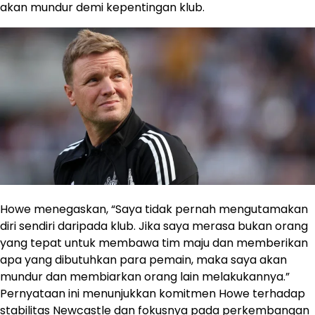
akan mundur demi kepentingan klub.
Howe menegaskan, “Saya tidak pernah mengutamakan
diri sendiri daripada klub. Jika saya merasa bukan orang
yang tepat untuk membawa tim maju dan memberikan
apa yang dibutuhkan para pemain, maka saya akan
mundur dan membiarkan orang lain melakukannya.”
Pernyataan ini menunjukkan komitmen Howe terhadap
stabilitas Newcastle dan fokusnya pada perkembangan