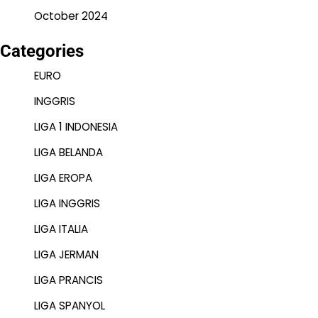
October 2024
Categories
EURO
INGGRIS
LIGA 1 INDONESIA
LIGA BELANDA
LIGA EROPA
LIGA INGGRIS
LIGA ITALIA
LIGA JERMAN
LIGA PRANCIS
LIGA SPANYOL