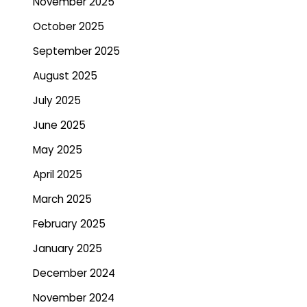
November 2025
October 2025
September 2025
August 2025
July 2025
June 2025
May 2025
April 2025
March 2025
February 2025
January 2025
December 2024
November 2024