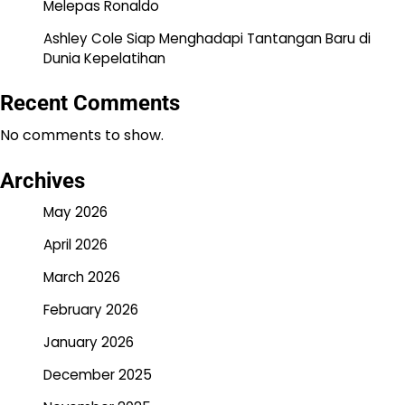
Melepas Ronaldo
Ashley Cole Siap Menghadapi Tantangan Baru di
Dunia Kepelatihan
Recent Comments
No comments to show.
Archives
May 2026
April 2026
March 2026
February 2026
January 2026
December 2025