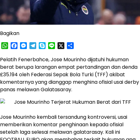
Bagikan
WhatsApp
Facebook
Messenger
Telegram
Skype
Line
X
Share
Pelatih Fenerbahce, Jose Mourinho dijatuhi hukuman
berat berupa larangan empat pertandingan dan denda
£35.194 oleh Federasi Sepak Bola Turki (TFF) akibat
komentarnya yang dianggap menghina ofisial usai derby
panas melawan Galatasaray.
Jose Mourinho kembali tersandung kontroversi, usai
memberikan komentar penghinaan kepada ofisial
setelah laga selesai melawan galatarasay. Kali ini
FOOTBALL EURO
akan membahas terkait hukuman apa