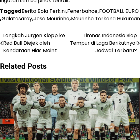
ingatan semua pihak terkait.
Tagged
Berita Bola Terkini
,
Fenerbahce
,
FOOTBALL EURO
,
Galatasaray
,
Jose Mourinho
,
Mourinho Terkena Hukuman
Langkah Jurgen Klopp ke
Timnas Indonesia Siap
Post
Red Bull Diejek oleh
Tempur di Laga Berikutnya!
navigation
Kendaraan Hias Mainz
Jadwal Terbaru?
Related Posts