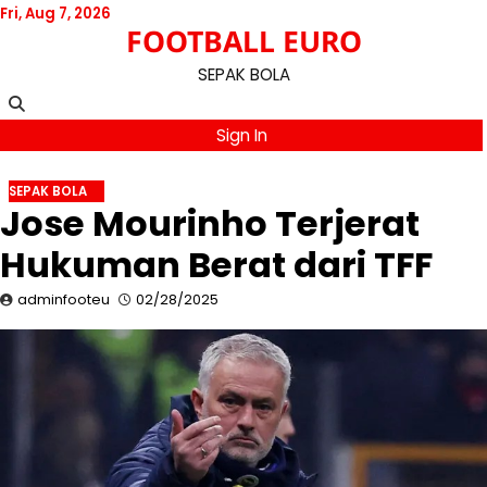
Skip
Fri, Aug 7, 2026
FOOTBALL EURO
to
content
SEPAK BOLA
Sign In
SEPAK BOLA
Jose Mourinho Terjerat
Hukuman Berat dari TFF
adminfooteu
02/28/2025