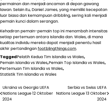
permainan dan menjadi ancaman di depan gawang
lawan. Selain itu, Daniel James, yang memiliki kecepatan
luar biasa dan kemampuan dribbling, sering kali menjadi
pemain kunci dalam serangan.
Kehadiran pemain-pemain top ini menambah intensitas
setiap pertemuan antara Islandia dan. Wales, di mana
kualitas individu mereka dapat menjadi penentu hasil
akhir pertandingan
footblingthings.com
.
Tagged
Pelatih Kedua Tim Islandia vs Wales
,
Pemain Islandia vs Wales
,
Pemain Top Islandia vs Wales
,
Pertemuan Tim Islandia vs Wales
,
Statistik Tim Islandia vs Wales
Ukraina vs Georgia UEFA
Serbia vs Swiss UEFA
Post
Nations League 12 Oktober
Nations League 13 Oktober
navigation
2024
2024