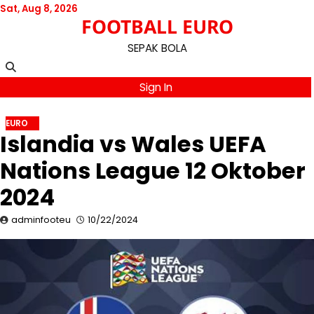
Skip
Sat, Aug 8, 2026
FOOTBALL EURO
to
content
SEPAK BOLA
Sign In
EURO
Islandia vs Wales UEFA
Nations League 12 Oktober
2024
adminfooteu
10/22/2024