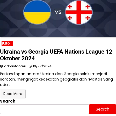
EURO
Ukraina vs Georgia UEFA Nations League 12
Oktober 2024
adminfooteu
10/22/2024
Pertandingan antara Ukraina dan Georgia selalu menjadi
sorotan, mengingat kedekatan geografis dan rivalitas yang
ada…
Read More
Search
Search