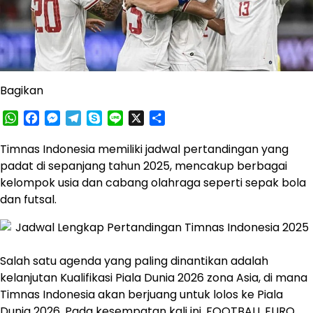
Bagikan
WhatsApp
Facebook
Messenger
Telegram
Skype
Line
X
Share
Timnas Indonesia memiliki jadwal pertandingan yang
padat di sepanjang tahun 2025, mencakup berbagai
kelompok usia dan cabang olahraga seperti sepak bola
dan futsal​.
Salah satu agenda yang paling dinantikan adalah
kelanjutan Kualifikasi Piala Dunia 2026 zona Asia, di mana
Timnas Indonesia akan berjuang untuk lolos ke Piala
Dunia 2026. Pada kesempatan kali ini,
FOOTBALL EURO