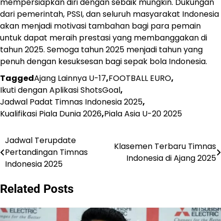
mempersiapkan diri dengan sebaik mungkin. Dukungan
dari pemerintah, PSSI, dan seluruh masyarakat Indonesia
akan menjadi motivasi tambahan bagi para pemain
untuk dapat meraih prestasi yang membanggakan di
tahun 2025. Semoga tahun 2025 menjadi tahun yang
penuh dengan kesuksesan bagi sepak bola Indonesia.
Tagged
Ajang Lainnya U-17
,
FOOTBALL EURO
,
Ikuti dengan Aplikasi ShotsGoal
,
Jadwal Padat Timnas Indonesia 2025
,
Kualifikasi Piala Dunia 2026
,
Piala Asia U-20 2025
Jadwal Terupdate
Post
Klasemen Terbaru Timnas
Pertandingan Timnas
Indonesia di Ajang 2025
navigation
Indonesia 2025
Related Posts