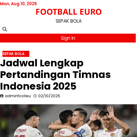
Skip
Mon, Aug 10, 2026
FOOTBALL EURO
to
content
SEPAK BOLA
Sign In
SEPAK BOLA
Jadwal Lengkap
Pertandingan Timnas
Indonesia 2025
adminfooteu
02/10/2025