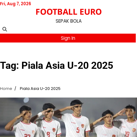
Skip
Fri, Aug 7, 2026
FOOTBALL EURO
to
content
SEPAK BOLA
Sign In
Tag:
Piala Asia U-20 2025
Home
Piala Asia U-20 2025