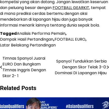
kompetisi yang akan datang. Jangan lewatkan keseruan
dan peluang besar dengan
FOOTBALL GEARKIT
, tempat
di mana prediksi cerdas bertemu dengan aksi
mendebarkan di lapangan hijau dan juga banyak
informasi menarik lainnya tentang dunia sepak bola.
Tagged
Analisis Performa Pemain
,
Dampak Hasil Pertandingan
,
FOOTBALL EURO
,
Latar Belakang Pertandingan
Timnas Spanyol Juarai
Post
Spanyol Tundukkan Serbia
EURO Dan Bungkam
Dengan Skor Telak 3-0:
navigation
Timnas Inggris Dengan
Dominasi Di Lapangan Hijau
Skor 2- 1
Related Posts