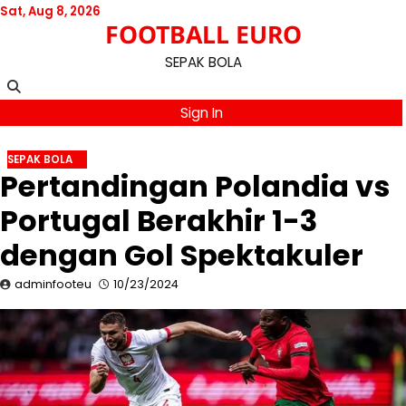
Skip
Sat, Aug 8, 2026
FOOTBALL EURO
to
content
SEPAK BOLA
Sign In
SEPAK BOLA
Pertandingan Polandia vs
Portugal Berakhir 1-3
dengan Gol Spektakuler
adminfooteu
10/23/2024