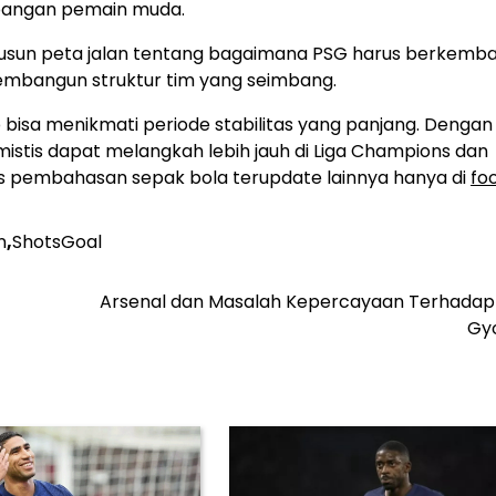
mbangan pemain muda.
usun peta jalan tentang bagaimana PSG harus berkemba
embangun struktur tim yang seimbang.
p bisa menikmati periode stabilitas yang panjang. Dengan
stis dapat melangkah lebih jauh di Liga Champions dan
us pembahasan sepak bola terupdate lainnya hanya di
fo
n
,
ShotsGoal
Arsenal dan Masalah Kepercayaan Terhadap 
Gy