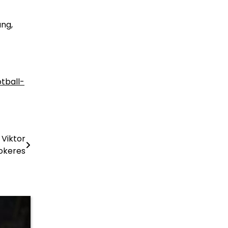
ng,
otball-
Viktor
okeres