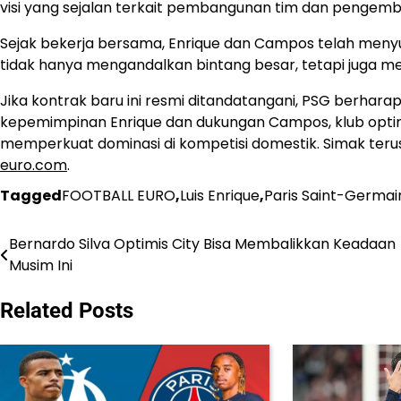
visi yang sejalan terkait pembangunan tim dan penge
Sejak bekerja bersama, Enrique dan Campos telah meny
tidak hanya mengandalkan bintang besar, tetapi juga m
Jika kontrak baru ini resmi ditandatangani, PSG berhara
kepemimpinan Enrique dan dukungan Campos, klub optimi
memperkuat dominasi di kompetisi domestik. Simak ter
euro.com
.
Tagged
FOOTBALL EURO
,
Luis Enrique
,
Paris Saint-Germai
Bernardo Silva Optimis City Bisa Membalikkan Keadaan
Post
Musim Ini
navigation
Related Posts