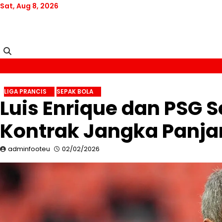
Skip
Sat, Aug 8, 2026
to
content
LIGA PRANCIS
SEPAK BOLA
Luis Enrique dan PSG 
Kontrak Jangka Panj
adminfooteu
02/02/2026