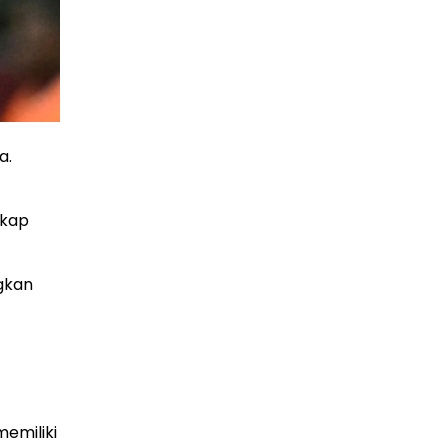
a.
ikap
gkan
memiliki