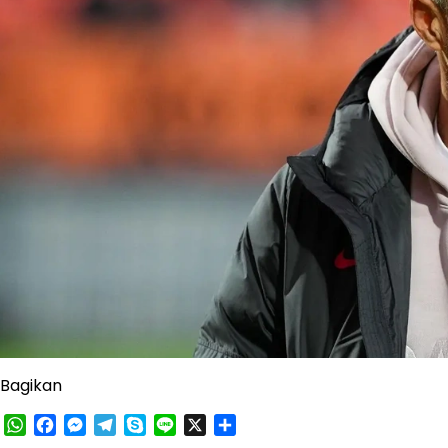
Bagikan
WhatsApp
Facebook
Messenger
Telegram
Skype
Line
X
Share