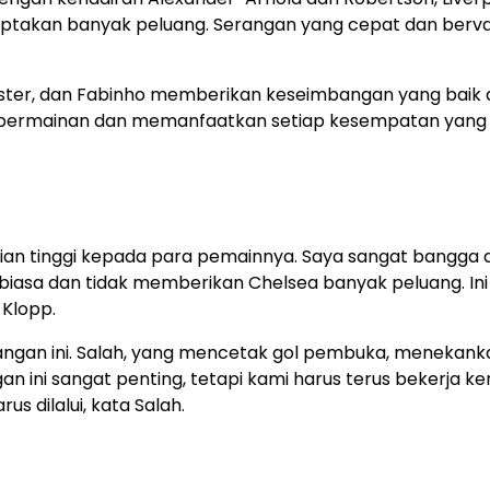
iptakan banyak peluang. Serangan yang cepat dan berva
 Allister, dan Fabinho memberikan keseimbangan yang baik
permainan dan memanfaatkan setiap kesempatan yang
jian tinggi kepada para pemainnya. Saya sangat bangga
iasa dan tidak memberikan Chelsea banyak peluang. Ini
 Klopp.
ngan ini. Salah, yang mencetak gol pembuka, menekank
n ini sangat penting, tetapi kami harus terus bekerja ke
s dilalui, kata Salah.