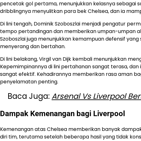
pencetak gol pertama, menunjukkan kelasnya sebagai sa
dribblingnya menyulitkan para bek Chelsea, dan ia mamp
Di lini tengah, Dominik Szoboszlai menjadi pengatur per
tempo pertandingan dan memberikan umpan-umpan aku
Szoboszlai juga menunjukkan kemampuan defensif yang
menyerang dan bertahan.
Di lini belakang, Virgil van Dijk kembali menunjukkan men
Kepemimpinannya di lini pertahanan sangat terasa, d
sangat efektif. Kehadirannya memberikan rasa aman bag
penyelamatan penting.
Baca Juga:
Arsenal Vs Liverpool Be
Dampak Kemenangan bagi Liverpool
Kemenangan atas Chelsea memberikan banyak dampak pos
diri tim, terutama setelah beberapa hasil yang tidak konsi