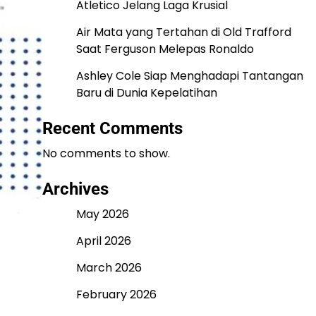
Atletico Jelang Laga Krusial
Air Mata yang Tertahan di Old Trafford
Saat Ferguson Melepas Ronaldo
Ashley Cole Siap Menghadapi Tantangan
Baru di Dunia Kepelatihan
Recent Comments
No comments to show.
Archives
May 2026
April 2026
March 2026
February 2026