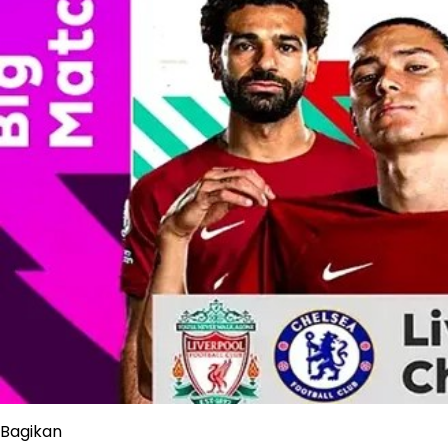
Bagikan