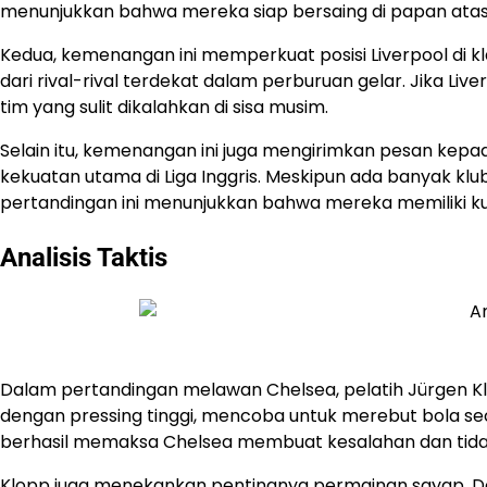
menunjukkan bahwa mereka siap bersaing di papan atas 
Kedua, kemenangan ini memperkuat posisi Liverpool di
dari rival-rival terdekat dalam perburuan gelar. Jika L
tim yang sulit dikalahkan di sisa musim.
Selain itu, kemenangan ini juga mengirimkan pesan kepad
kekuatan utama di Liga Inggris. Meskipun ada banyak klub
pertandingan ini menunjukkan bahwa mereka memiliki kual
Analisis Taktis
Dalam pertandingan melawan Chelsea, pelatih Jürgen Kl
dengan pressing tinggi, mencoba untuk merebut bola se
berhasil memaksa Chelsea membuat kesalahan dan tid
Klopp juga menekankan pentingnya permainan sayap. De