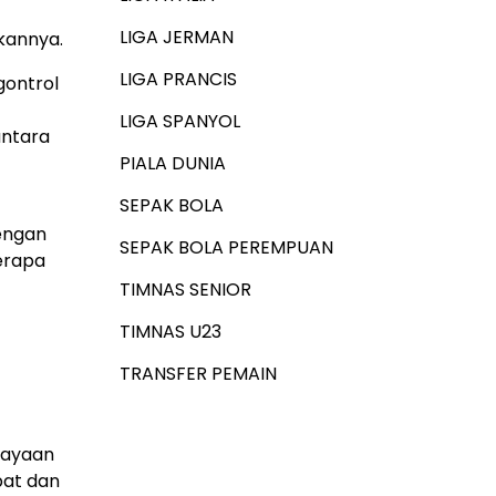
LIGA JERMAN
kannya.
LIGA PRANCIS
gontrol
LIGA SPANYOL
antara
PIALA DUNIA
SEPAK BOLA
engan
SEPAK BOLA PEREMPUAN
erapa
TIMNAS SENIOR
TIMNAS U23
TRANSFER PEMAIN
cayaan
pat dan