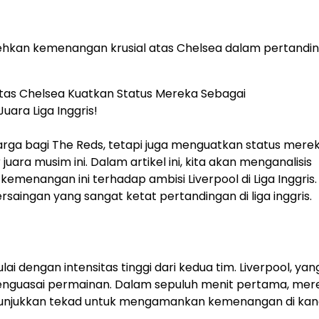
rehkan kemenangan krusial atas Chelsea dalam pertandi
rga bagi The Reds, tetapi juga menguatkan status mere
uara musim ini. Dalam artikel ini, kita akan menganalisis
menangan ini terhadap ambisi Liverpool di Liga Inggris.
ingan yang sangat ketat pertandingan di liga inggris.
ai dengan intensitas tinggi dari kedua tim. Liverpool, yan
enguasai permainan. Dalam sepuluh menit pertama, mer
unjukkan tekad untuk mengamankan kemenangan di ka