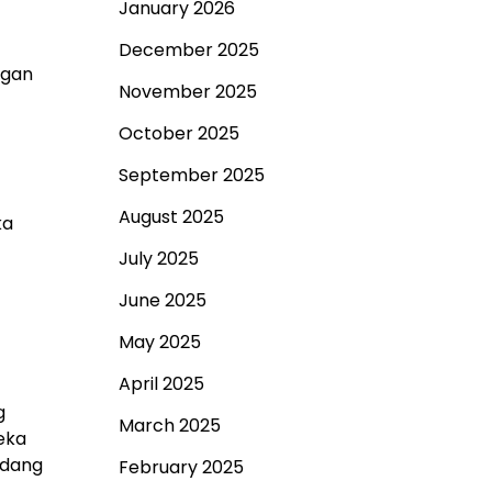
January 2026
December 2025
ngan
November 2025
October 2025
September 2025
August 2025
ka
July 2025
June 2025
May 2025
April 2025
g
March 2025
eka
ndang
February 2025