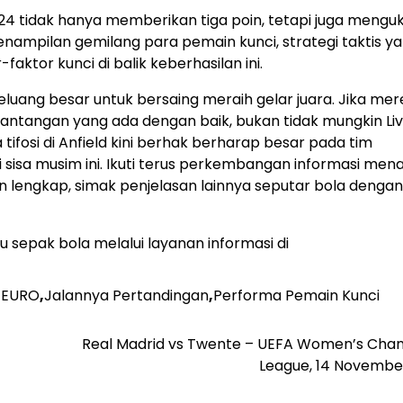
4 tidak hanya memberikan tiga poin, tetapi juga mengu
Penampilan gemilang para pemain kunci, strategi taktis y
aktor kunci di balik keberhasilan ini.
eluang besar untuk bersaing meraih gelar juara. Jika me
ntangan yang ada dengan baik, bukan tidak mungkin Li
tifosi di Anfield kini berhak berharap besar pada tim
sisa musim ini. Ikuti terus perkembangan informasi mena
 lengkap, simak penjelasan lainnya seputar bola dengan 
u sepak bola melalui layanan informasi di
 EURO
,
Jalannya Pertandingan
,
Performa Pemain Kunci
Real Madrid vs Twente – UEFA Women’s Cha
League, 14 Novembe