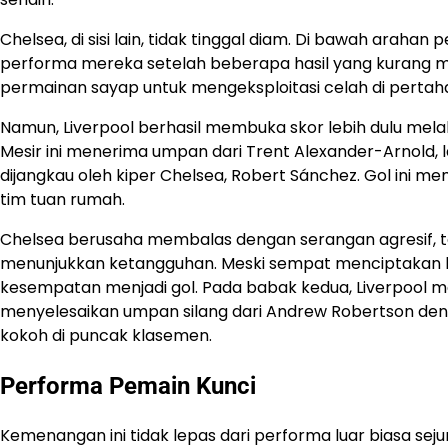
Chelsea, di sisi lain, tidak tinggal diam. Di bawah araha
performa mereka setelah beberapa hasil yang kurang 
permainan sayap untuk mengeksploitasi celah di pertaha
Namun, Liverpool berhasil membuka skor lebih dulu melal
Mesir ini menerima umpan dari Trent Alexander-Arnold,
dijangkau oleh kiper Chelsea, Robert Sánchez. Gol ini
tim tuan rumah.
Chelsea berusaha membalas dengan serangan agresif, tet
menunjukkan ketangguhan. Meski sempat menciptakan 
kesempatan menjadi gol. Pada babak kedua, Liverpool m
menyelesaikan umpan silang dari Andrew Robertson den
kokoh di puncak klasemen.
Performa Pemain Kunci
Kemenangan ini tidak lepas dari performa luar biasa se