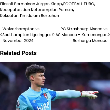
Filosofi Permainan Jürgen Klopp
,
FOOTBALL EURO
,
Kecepatan dan Keterampilan Pemain
,
Kekuatan Tim dalam Bertahan
Wolverhampton vs
RC Strasbourg Alsace vs
Post
Southampton Liga Inggris 9
AS Monaco – Kemenangan
navigation
November 2024
Berharga Monaco
Related Posts