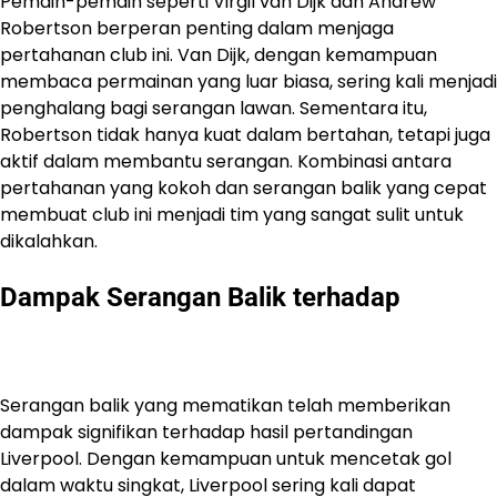
Pemain-pemain seperti Virgil van Dijk dan Andrew
Robertson berperan penting dalam menjaga
pertahanan club ini. Van Dijk, dengan kemampuan
membaca permainan yang luar biasa, sering kali menjadi
penghalang bagi serangan lawan. Sementara itu,
Robertson tidak hanya kuat dalam bertahan, tetapi juga
aktif dalam membantu serangan. Kombinasi antara
pertahanan yang kokoh dan serangan balik yang cepat
membuat club ini menjadi tim yang sangat sulit untuk
dikalahkan.
Dampak Serangan Balik terhadap
Serangan balik yang mematikan telah memberikan
dampak signifikan terhadap hasil pertandingan
Liverpool. Dengan kemampuan untuk mencetak gol
dalam waktu singkat, Liverpool sering kali dapat