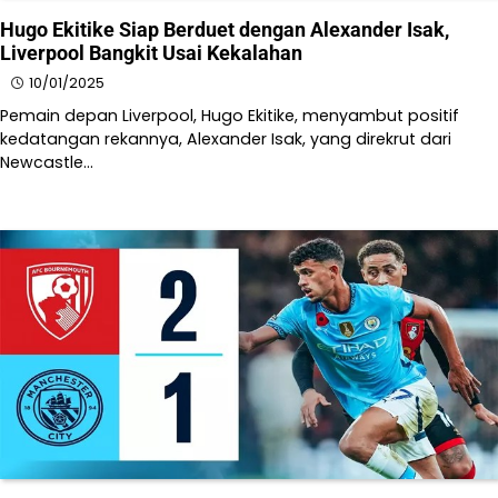
Hugo Ekitike Siap Berduet dengan Alexander Isak,
Liverpool Bangkit Usai Kekalahan
10/01/2025
Pemain depan Liverpool, Hugo Ekitike, menyambut positif
kedatangan rekannya, Alexander Isak, yang direkrut dari
Newcastle…