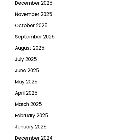
December 2025
November 2025
October 2025
September 2025
August 2025
July 2025
June 2025
May 2025
April 2025
March 2025
February 2025
January 2025
December 2024