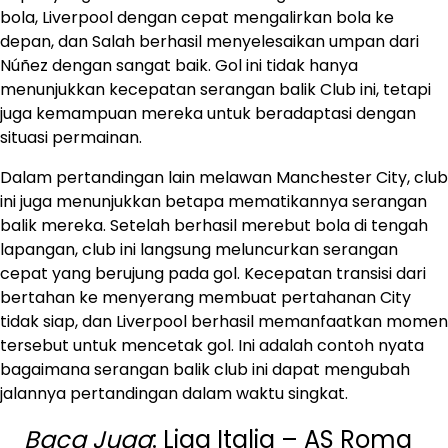
bola, Liverpool dengan cepat mengalirkan bola ke
depan, dan Salah berhasil menyelesaikan umpan dari
Núñez dengan sangat baik. Gol ini tidak hanya
menunjukkan kecepatan serangan balik Club ini, tetapi
juga kemampuan mereka untuk beradaptasi dengan
situasi permainan.
Dalam pertandingan lain melawan Manchester City, club
ini juga menunjukkan betapa mematikannya serangan
balik mereka. Setelah berhasil merebut bola di tengah
lapangan, club ini langsung meluncurkan serangan
cepat yang berujung pada gol. Kecepatan transisi dari
bertahan ke menyerang membuat pertahanan City
tidak siap, dan Liverpool berhasil memanfaatkan momen
tersebut untuk mencetak gol. Ini adalah contoh nyata
bagaimana serangan balik club ini dapat mengubah
jalannya pertandingan dalam waktu singkat.
Baca Juga
:
Liga Italia – AS Roma