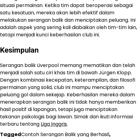
situasi permainan. Ketika tim dapat beroperasi sebagai
satu kesatuan, mereka akan lebih efektif dalam
melakukan serangan balik dan menciptakan peluang. Ini
adalah aspek yang sering kali diabaikan oleh tim-tim lain,
tetapi menjadi kunci keberhasilan club ini.
Kesimpulan
Serangan balik Liverpool memang mematikan dan telah
menjadi salah satu ciri khas tim di bawah Jürgen Klopp.
Dengan kombinasi kecepatan, keterampilan, dan filosofi
permainan yang solid, club ini mampu menciptakan
peluang gol dalam sekejap. Keberhasilan mereka dalam
menerapkan serangan balik ini tidak hanya memberikan
hasil positif di lapangan, tetapi juga menciptakan
tekanan psikologis bagi lawan. Simak dan ikuti informasi
terbaru tentang
Liga Inggris
.
Tagged
Contoh Serangan Balik yang Berhasil
,