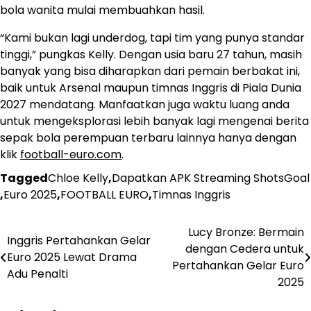
bola wanita mulai membuahkan hasil.
“Kami bukan lagi underdog, tapi tim yang punya standar
tinggi,” pungkas Kelly. Dengan usia baru 27 tahun, masih
banyak yang bisa diharapkan dari pemain berbakat ini,
baik untuk Arsenal maupun timnas Inggris di Piala Dunia
2027 mendatang. Manfaatkan juga waktu luang anda
untuk mengeksplorasi lebih banyak lagi mengenai berita
sepak bola perempuan terbaru lainnya hanya dengan
klik
football-euro.com
.
Tagged
Chloe Kelly
,
Dapatkan APK Streaming ShotsGoal
,
Euro 2025
,
FOOTBALL EURO
,
Timnas Inggris
Lucy Bronze: Bermain
Post
Inggris Pertahankan Gelar
dengan Cedera untuk
Euro 2025 Lewat Drama
navigation
Pertahankan Gelar Euro
Adu Penalti
2025