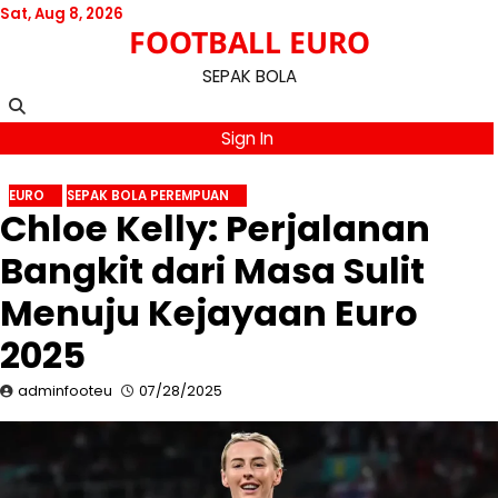
Skip
Sat, Aug 8, 2026
FOOTBALL EURO
to
content
SEPAK BOLA
Sign In
EURO
SEPAK BOLA PEREMPUAN
Chloe Kelly: Perjalanan
Bangkit dari Masa Sulit
Menuju Kejayaan Euro
2025
adminfooteu
07/28/2025