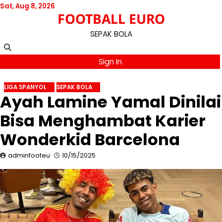
Skip
Sat, Aug 8, 2026
FOOTBALL EURO
to
content
SEPAK BOLA
Sign In
LIGA SPANYOL
SEPAK BOLA
Ayah Lamine Yamal Dinilai
Bisa Menghambat Karier
Wonderkid Barcelona
adminfooteu
10/15/2025