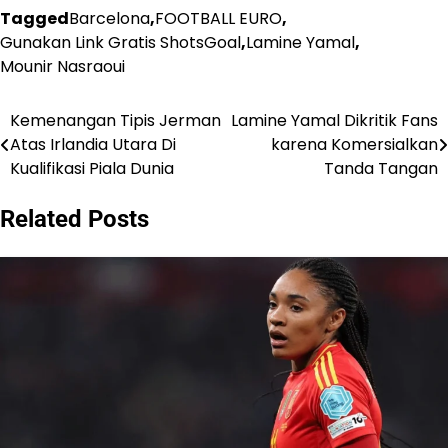
Tagged
Barcelona
,
FOOTBALL EURO
,
Gunakan Link Gratis ShotsGoal
,
Lamine Yamal
,
Mounir Nasraoui
Kemenangan Tipis Jerman
Lamine Yamal Dikritik Fans
Post
Atas Irlandia Utara Di
karena Komersialkan
navigation
Kualifikasi Piala Dunia
Tanda Tangan
Related Posts