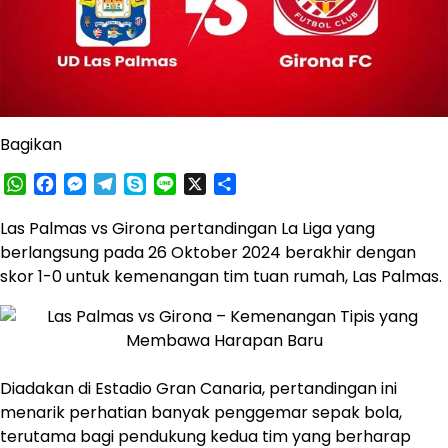
Bagikan
WhatsApp
Facebook
Messenger
Telegram
Skype
Line
X
Share
Las Palmas vs Girona pertandingan La Liga yang
berlangsung pada 26 Oktober 2024 berakhir dengan
skor 1-0 untuk kemenangan tim tuan rumah, Las Palmas.
Diadakan di Estadio Gran Canaria, pertandingan ini
menarik perhatian banyak penggemar sepak bola,
terutama bagi pendukung kedua tim yang berharap