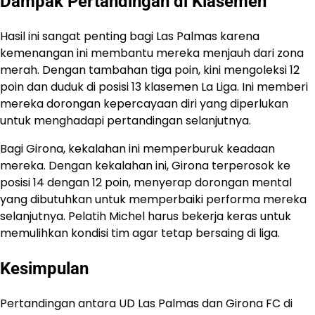
Dampak Pertandingan di Klasemen
Hasil ini sangat penting bagi Las Palmas karena
kemenangan ini membantu mereka menjauh dari zona
merah. Dengan tambahan tiga poin, kini mengoleksi 12
poin dan duduk di posisi 13 klasemen La Liga. Ini memberi
mereka dorongan kepercayaan diri yang diperlukan
untuk menghadapi pertandingan selanjutnya.
Bagi Girona, kekalahan ini memperburuk keadaan
mereka. Dengan kekalahan ini, Girona terperosok ke
posisi 14 dengan 12 poin, menyerap dorongan mental
yang dibutuhkan untuk memperbaiki performa mereka
selanjutnya. Pelatih Michel harus bekerja keras untuk
memulihkan kondisi tim agar tetap bersaing di liga.
Kesimpulan
Pertandingan antara UD Las Palmas dan Girona FC di