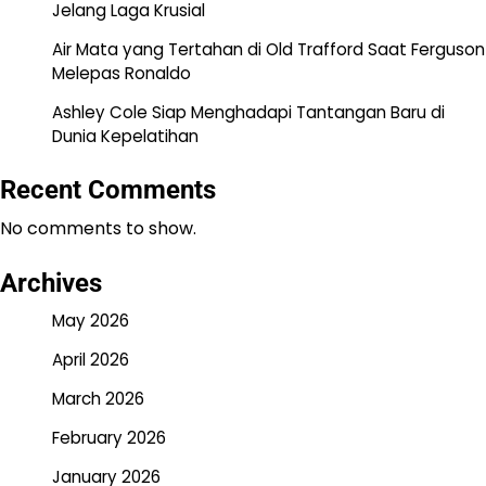
Jelang Laga Krusial
Air Mata yang Tertahan di Old Trafford Saat Ferguson
Melepas Ronaldo
Ashley Cole Siap Menghadapi Tantangan Baru di
Dunia Kepelatihan
Recent Comments
No comments to show.
Archives
May 2026
April 2026
March 2026
February 2026
January 2026