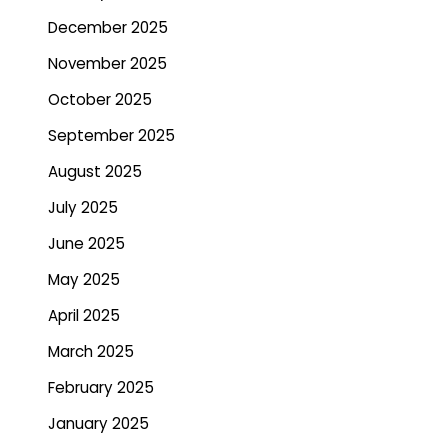
December 2025
November 2025
October 2025
September 2025
August 2025
July 2025
June 2025
May 2025
April 2025
March 2025
February 2025
January 2025