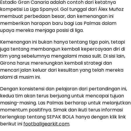
Estadio Gran Canaria adalah contoh dari ketatnya
kompetisi La Liga Spanyol. Gol tunggal dari Álex Muñoz
membuat perbedaan besar, dan kemenangan ini
memberikan harapan baru bagi Las Palmas dalam
upaya mereka menjaga posisi di liga.
Kemenangan ini bukan hanya tentang tiga poin, tetapi
juga tentang membangun kembali kepercayaan diri di
tim yang sebelumnya mengalami masa sulit. Di sisi lain,
Girona harus merenungkan kembali strategi dan
mencari jalan keluar dari kesulitan yang telah mereka
alami di musim ini.
Dengan konsistensi dan pelajaran dari pertandingan ini,
kedua tim akan terus berjuang untuk mencapai tujuan
masing-masing. Las Palmas berharap untuk melanjutkan
momentum positifnya. Simak dan ikuti terus informasi
terlengkap tentang SEPAK BOLA hanya dengan klik link
berikut ini
footballgearkit.com
.