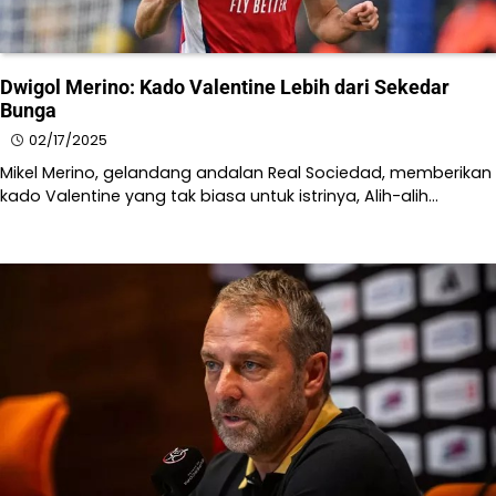
Dwigol Merino: Kado Valentine Lebih dari Sekedar
Bunga
02/17/2025
Mikel Merino, gelandang andalan Real Sociedad, memberikan
kado Valentine yang tak biasa untuk istrinya, Alih-alih…