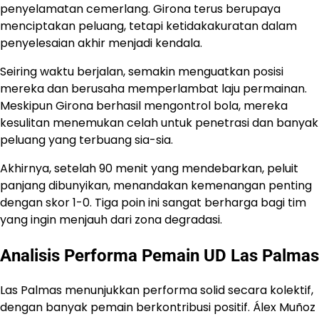
penyelamatan cemerlang. Girona terus berupaya
menciptakan peluang, tetapi ketidakakuratan dalam
penyelesaian akhir menjadi kendala.
Seiring waktu berjalan, semakin menguatkan posisi
mereka dan berusaha memperlambat laju permainan.
Meskipun Girona berhasil mengontrol bola, mereka
kesulitan menemukan celah untuk penetrasi dan banyak
peluang yang terbuang sia-sia.
Akhirnya, setelah 90 menit yang mendebarkan, peluit
panjang dibunyikan, menandakan kemenangan penting
dengan skor 1-0. Tiga poin ini sangat berharga bagi tim
yang ingin menjauh dari zona degradasi.
Analisis Performa Pemain UD Las Palmas
Las Palmas menunjukkan performa solid secara kolektif,
dengan banyak pemain berkontribusi positif. Álex Muñoz