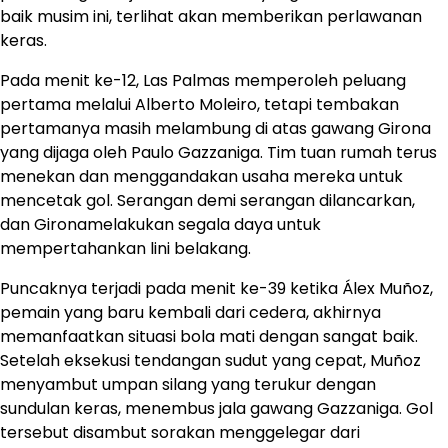
baik musim ini, terlihat akan memberikan perlawanan
keras.
Pada menit ke-12, Las Palmas memperoleh peluang
pertama melalui Alberto Moleiro, tetapi tembakan
pertamanya masih melambung di atas gawang Girona
yang dijaga oleh Paulo Gazzaniga. Tim tuan rumah terus
menekan dan menggandakan usaha mereka untuk
mencetak gol. Serangan demi serangan dilancarkan,
dan Gironamelakukan segala daya untuk
mempertahankan lini belakang.
Puncaknya terjadi pada menit ke-39 ketika Álex Muñoz,
pemain yang baru kembali dari cedera, akhirnya
memanfaatkan situasi bola mati dengan sangat baik.
Setelah eksekusi tendangan sudut yang cepat, Muñoz
menyambut umpan silang yang terukur dengan
sundulan keras, menembus jala gawang Gazzaniga. Gol
tersebut disambut sorakan menggelegar dari