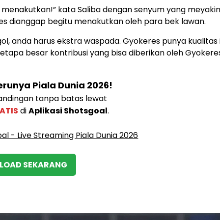
u menakutkan!” kata Saliba dengan senyum yang meyakin
res dianggap begitu menakutkan oleh para bek lawan.
l, anda harus ekstra waspada. Gyokeres punya kualitas it
 betapa besar kontribusi yang bisa diberikan oleh Gyokere
runya Piala Dunia 2026!
ndingan tanpa batas lewat
ATIS
di
Aplikasi Shotsgoal
.
OAD SEKARANG