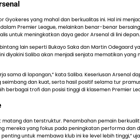
rsenal
Gyokeres yang mahal dan berkualitas ini. Hal ini menjadi
a dalam Premier League, melainkan benar-benar bersaing
is untuk meningkatkan daya gedor Arsenal di lini depan.
 bintang lain seperti Bukayo Saka dan Martin Odegaard y
i diyakini Saliba akan menjadi senjata mematikan yan
a sama di lapangan,” kata Saliba. Keseriusan Arsenal da
eimbang dan kuat, serta hasil positif selama tur pramu
h berbagai trofi dan posisi tinggi di klasemen Premier Le
e
 matang dan terstruktur. Penambahan pemain berkualit
ang mereka yang fokus pada peningkatan performa dan 
nting untuk membawa klub ini ke level lebih tinggi,” uja