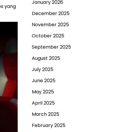
January 2026
es yang
December 2025
November 2025
October 2025
September 2025
August 2025
July 2025
June 2025
May 2025
April 2025
March 2025
February 2025