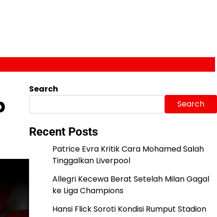
Search
p
Search
Recent Posts
Patrice Evra Kritik Cara Mohamed Salah
Tinggalkan Liverpool
Allegri Kecewa Berat Setelah Milan Gagal
ke Liga Champions
Hansi Flick Soroti Kondisi Rumput Stadion