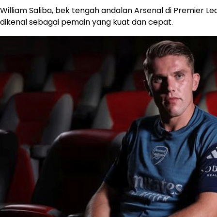
William Saliba, bek tengah andalan Arsenal di Premier 
dikenal sebagai pemain yang kuat dan cepat.​