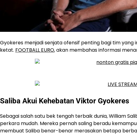
Gyokeres menjadi senjata ofensif penting bagi tim yang in
ketat.
FOOTBALL EURO
, akan membahas informasi menari
Saliba Akui Kehebatan Viktor Gyokeres
Sebagai salah satu bek tengah terbaik dunia, William 
perkara mudah. Mereka pernah saling beradu kemampuan
membuat Saliba benar-benar merasakan betapa berbaha