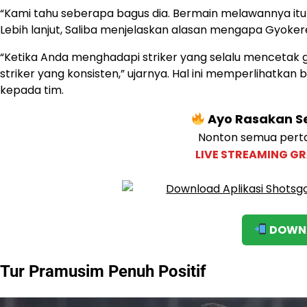
“Kami tahu seberapa bagus dia. Bermain melawannya it
Lebih lanjut, Saliba menjelaskan alasan mengapa Gyoke
“Ketika Anda menghadapi striker yang selalu mencetak go
striker yang konsisten,” ujarnya. Hal ini memperlihatkan
kepada tim.
Ayo Rasakan Se
Nonton semua perta
LIVE STREAMING GR
DOWNL
Tur Pramusim Penuh Positif