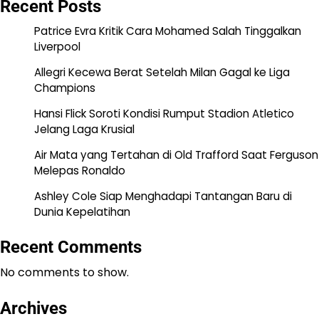
Recent Posts
Patrice Evra Kritik Cara Mohamed Salah Tinggalkan
Liverpool
Allegri Kecewa Berat Setelah Milan Gagal ke Liga
Champions
Hansi Flick Soroti Kondisi Rumput Stadion Atletico
Jelang Laga Krusial
Air Mata yang Tertahan di Old Trafford Saat Ferguson
Melepas Ronaldo
Ashley Cole Siap Menghadapi Tantangan Baru di
Dunia Kepelatihan
Recent Comments
No comments to show.
Archives