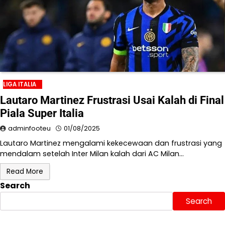
LIGA ITALIA
Lautaro Martinez Frustrasi Usai Kalah di Final
Piala Super Italia
adminfooteu
01/08/2025
​Lautaro Martinez mengalami kekecewaan dan frustrasi yang
mendalam setelah Inter Milan kalah dari AC Milan…
Read More
Search
Search