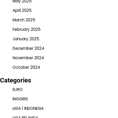
May 2025
April 2025
March 2025
February 2025
January 2025
December 2024
November 2024
October 2024
Categories
EURO
INGGRIS
LIGA 1 INDONESIA
LIGA BELANDA