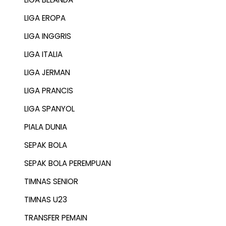
LIGA EROPA
LIGA INGGRIS
LIGA ITALIA
LIGA JERMAN
LIGA PRANCIS
LIGA SPANYOL
PIALA DUNIA
SEPAK BOLA
SEPAK BOLA PEREMPUAN
TIMNAS SENIOR
TIMNAS U23
TRANSFER PEMAIN