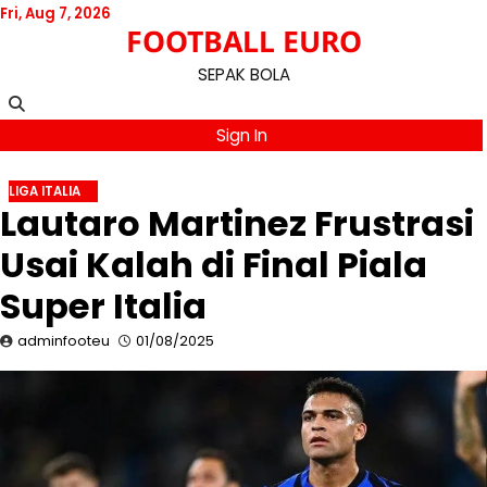
Skip
Fri, Aug 7, 2026
FOOTBALL EURO
to
content
SEPAK BOLA
Sign In
LIGA ITALIA
Lautaro Martinez Frustrasi
Usai Kalah di Final Piala
Super Italia
adminfooteu
01/08/2025