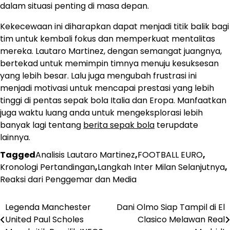
dalam situasi penting di masa depan.
Kekecewaan ini diharapkan dapat menjadi titik balik bagi
tim untuk kembali fokus dan memperkuat mentalitas
mereka. Lautaro Martinez, dengan semangat juangnya,
bertekad untuk memimpin timnya menuju kesuksesan
yang lebih besar. Lalu juga mengubah frustrasi ini
menjadi motivasi untuk mencapai prestasi yang lebih
tinggi di pentas sepak bola Italia dan Eropa. Manfaatkan
juga waktu luang anda untuk mengeksplorasi lebih
banyak lagi tentang
berita sepak bola
terupdate
lainnya.
Tagged
Analisis Lautaro Martinez
,
FOOTBALL EURO
,
Kronologi Pertandingan
,
Langkah Inter Milan Selanjutnya
,
Reaksi dari Penggemar dan Media
Legenda Manchester
Dani Olmo Siap Tampil di El
Post
United Paul Scholes
Clasico Melawan Real
navigation