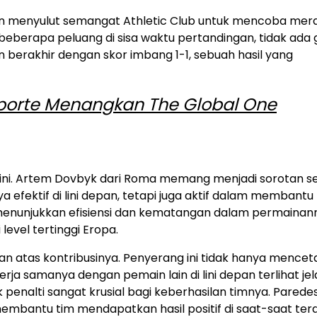
n menyulut semangat Athletic Club untuk mencoba mera
erapa peluang di sisa waktu pertandingan, tidak ada 
berakhir dengan skor imbang 1-1, sebuah hasil yang
Laporte Menangkan The Global One
ini. Artem Dovbyk dari Roma memang menjadi sorotan s
 efektif di lini depan, tetapi juga aktif dalam membantu
menunjukkan efisiensi dan kematangan dalam permainan
evel tertinggi Eropa.
ian atas kontribusinya. Penyerang ini tidak hanya mencet
ja samanya dengan pemain lain di lini depan terlihat jel
nalti sangat krusial bagi keberhasilan timnya. Parede
mbantu tim mendapatkan hasil positif di saat-saat ter