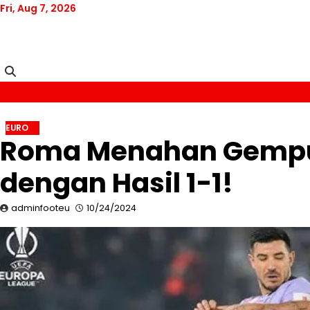
Skip
Fri, Aug 7, 2026
to
content
EURO
Roma Menahan Gempur
dengan Hasil 1-1!
adminfooteu
10/24/2024