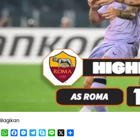
Bagikan
WhatsApp
Facebook
Messenger
Telegram
Skype
Line
X
Share