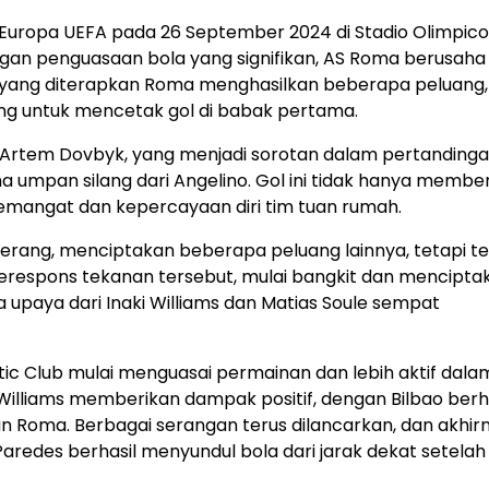
a Europa UEFA pada 26 September 2024 di Stadio Olimpico
an penguasaan bola yang signifikan, AS Roma berusaha
i yang diterapkan Roma menghasilkan beberapa peluang
ng untuk mencetak gol di babak pertama.
rtem Dovbyk, yang menjadi sorotan dalam pertandingan 
 umpan silang dari Angelino. Gol ini tidak hanya member
mangat dan kepercayaan diri tim tuan rumah.
yerang, menciptakan beberapa peluang lainnya, tetapi t
erespons tekanan tersebut, mulai bangkit dan mencipta
paya dari Inaki Williams dan Matias Soule sempat
ic Club mulai menguasai permainan dan lebih aktif dala
lliams memberikan dampak positif, dengan Bilbao berha
Roma. Berbagai serangan terus dilancarkan, dan akhirn
Paredes berhasil menyundul bola dari jarak dekat setelah