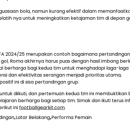
nguasaan bola, namun kurang efektif dalam memanfaatk
 pelatih nya untuk meningkatkan ketajaman tim di depan
 UEFA 2024/25 merupakan contoh bagaimana pertandinga
 gol, Roma akhirnya harus puas dengan hasil imbang ber
odal berharga bagi kedua tim untuk menghadapi laga-laga
si dan efektivitas serangan menjadi prioritas utama,
tif ini di sisa pertandingan grup.
untuk diikuti, dan pertemuan kedua tim ini membuktikan
jaran berharga bagi setiap tim. Simak dan ikuti terus in
rikut ini
footballgearkit.com
.
dingan
,
Latar Belakang
,
Performa Pemain