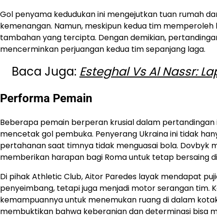
Gol penyama kedudukan ini mengejutkan tuan rumah da
kemenangan. Namun, meskipun kedua tim memperoleh beb
tambahan yang tercipta. Dengan demikian, pertandingan 
mencerminkan perjuangan kedua tim sepanjang laga.
Baca Juga:
Esteghal Vs Al Nassr: 
Performa Pemain
Beberapa pemain berperan krusial dalam pertandingan 
mencetak gol pembuka. Penyerang Ukraina ini tidak hanya
pertahanan saat timnya tidak menguasai bola. Dovbyk 
memberikan harapan bagi Roma untuk tetap bersaing di l
Di pihak Athletic Club, Aitor Paredes layak mendapat puj
penyeimbang, tetapi juga menjadi motor serangan tim. Ker
kemampuannya untuk menemukan ruang di dalam kotak pe
membuktikan bahwa keberanian dan determinasi bisa me