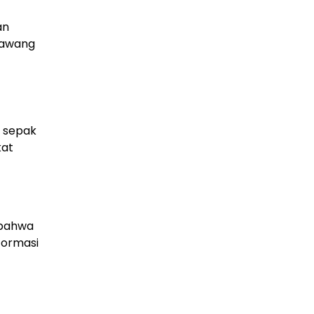
an
 gawang
n sepak
kat
 bahwa
formasi