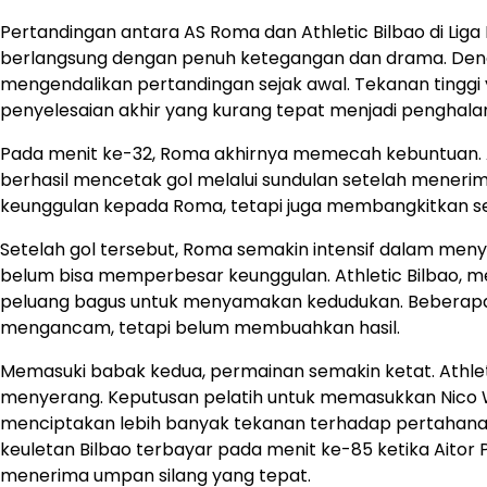
Pertandingan antara AS Roma dan Athletic Bilbao di Lig
berlangsung dengan penuh ketegangan dan drama. Deng
mengendalikan pertandingan sejak awal. Tekanan tingg
penyelesaian akhir yang kurang tepat menjadi penghala
Pada menit ke-32, Roma akhirnya memecah kebuntuan. A
berhasil mencetak gol melalui sundulan setelah menerima
keunggulan kepada Roma, tetapi juga membangkitkan se
Setelah gol tersebut, Roma semakin intensif dalam men
belum bisa memperbesar keunggulan. Athletic Bilbao, m
peluang bagus untuk menyamakan kedudukan. Beberapa u
mengancam, tetapi belum membuahkan hasil.
Memasuki babak kedua, permainan semakin ketat. Athlet
menyerang. Keputusan pelatih untuk memasukkan Nico Wi
menciptakan lebih banyak tekanan terhadap pertahanan 
keuletan Bilbao terbayar pada menit ke-85 ketika Aitor 
menerima umpan silang yang tepat.