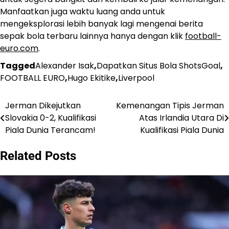
Manfaatkan juga waktu luang anda untuk
mengeksplorasi lebih banyak lagi mengenai berita
sepak bola terbaru lainnya hanya dengan klik
football-
euro.com
.
Tagged
Alexander Isak
,
Dapatkan Situs Bola ShotsGoal
,
FOOTBALL EURO
,
Hugo Ekitike
,
Liverpool
Jerman Dikejutkan
Kemenangan Tipis Jerman
Post
Slovakia 0-2, Kualifikasi
Atas Irlandia Utara Di
navigation
Piala Dunia Terancam!
Kualifikasi Piala Dunia
Related Posts