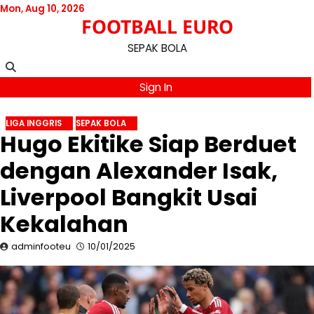
Skip
Mon, Aug 10, 2026
FOOTBALL EURO
to
content
SEPAK BOLA
Sign In
LIGA INGGRIS
SEPAK BOLA
Hugo Ekitike Siap Berduet
dengan Alexander Isak,
Liverpool Bangkit Usai
Kekalahan
adminfooteu
10/01/2025