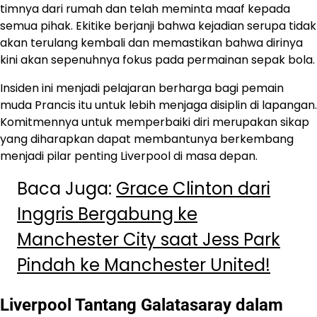
timnya dari rumah dan telah meminta maaf kepada
semua pihak. Ekitike berjanji bahwa kejadian serupa tidak
akan terulang kembali dan memastikan bahwa dirinya
kini akan sepenuhnya fokus pada permainan sepak bola.
Insiden ini menjadi pelajaran berharga bagi pemain
muda Prancis itu untuk lebih menjaga disiplin di lapangan.
Komitmennya untuk memperbaiki diri merupakan sikap
yang diharapkan dapat membantunya berkembang
menjadi pilar penting Liverpool di masa depan.
Baca Juga:
Grace Clinton dari
Inggris Bergabung ke
Manchester City saat Jess Park
Pindah ke Manchester United!
Liverpool Tantang Galatasaray dalam