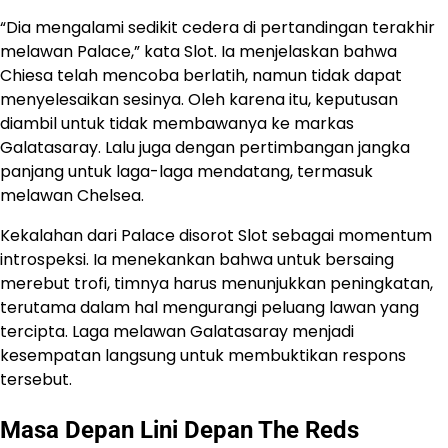
“Dia mengalami sedikit cedera di pertandingan terakhir
melawan Palace,” kata Slot. Ia menjelaskan bahwa
Chiesa telah mencoba berlatih, namun tidak dapat
menyelesaikan sesinya. Oleh karena itu, keputusan
diambil untuk tidak membawanya ke markas
Galatasaray. Lalu juga dengan pertimbangan jangka
panjang untuk laga-laga mendatang, termasuk
melawan Chelsea.
Kekalahan dari Palace disorot Slot sebagai momentum
introspeksi. Ia menekankan bahwa untuk bersaing
merebut trofi, timnya harus menunjukkan peningkatan,
terutama dalam hal mengurangi peluang lawan yang
tercipta. Laga melawan Galatasaray menjadi
kesempatan langsung untuk membuktikan respons
tersebut.
Masa Depan Lini Depan The Reds