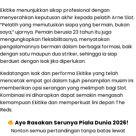
Ekitike menunjukkan sikap profesional dengan
menyerahkan keputusan akhir kepada pelatih Arne Slot.
“Pelatih yang memutuskan siapa yang bermain, bukan
saya,” ujarnya. Pemain berusia 23 tahun itu juga
mengungkapkan fleksibilitasnya, menyatakan
pengalamannya bermain dalam berbagai formasi, baik
dengan satu maupun dua striker, sehingga ia siap
berduet dengan Isak jika diperlukan.
Kedatangan Isak dan performa Ekitike yang telah
mencetak empat gol dalam tujuh penampilan musim ini
memberikan opsi serangan yang melimpah bagi Slot.
Kombinasi ini diharapkan dapat semakin mengasah
kemampuan Ekitike dan memperkuat lini depan The
Reds.
Ayo Rasakan Serunya Piala Dunia 2026!
Nonton semua pertandingan tanpa batas lewat