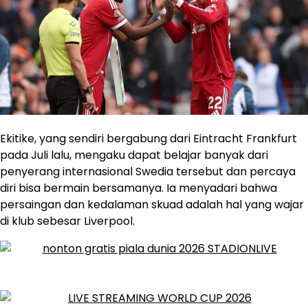
Ekitike, yang sendiri bergabung dari Eintracht Frankfurt
pada Juli lalu, mengaku dapat belajar banyak dari
penyerang internasional Swedia tersebut dan percaya
diri bisa bermain bersamanya. Ia menyadari bahwa
persaingan dan kedalaman skuad adalah hal yang wajar
di klub sebesar Liverpool.