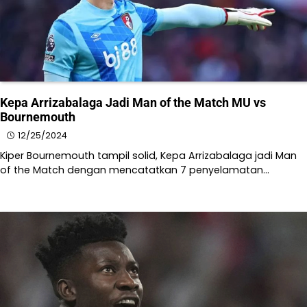
Kepa Arrizabalaga Jadi Man of the Match MU vs
Bournemouth
12/25/2024
Kiper Bournemouth tampil solid, Kepa Arrizabalaga jadi Man
of the Match dengan mencatatkan 7 penyelamatan…