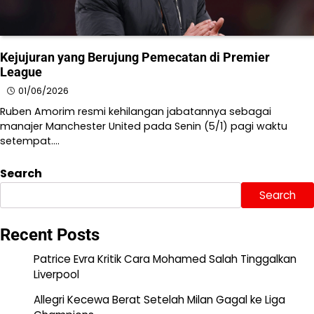
Kejujuran yang Berujung Pemecatan di Premier
League
01/06/2026
Ruben Amorim resmi kehilangan jabatannya sebagai
manajer Manchester United pada Senin (5/1) pagi waktu
setempat.…
Search
Search
Recent Posts
Patrice Evra Kritik Cara Mohamed Salah Tinggalkan
Liverpool
Allegri Kecewa Berat Setelah Milan Gagal ke Liga