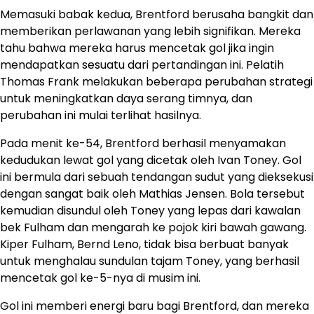
Memasuki babak kedua, Brentford berusaha bangkit dan
memberikan perlawanan yang lebih signifikan. Mereka
tahu bahwa mereka harus mencetak gol jika ingin
mendapatkan sesuatu dari pertandingan ini. Pelatih
Thomas Frank melakukan beberapa perubahan strategi
untuk meningkatkan daya serang timnya, dan
perubahan ini mulai terlihat hasilnya.
Pada menit ke-54, Brentford berhasil menyamakan
kedudukan lewat gol yang dicetak oleh Ivan Toney. Gol
ini bermula dari sebuah tendangan sudut yang dieksekusi
dengan sangat baik oleh Mathias Jensen. Bola tersebut
kemudian disundul oleh Toney yang lepas dari kawalan
bek Fulham dan mengarah ke pojok kiri bawah gawang.
Kiper Fulham, Bernd Leno, tidak bisa berbuat banyak
untuk menghalau sundulan tajam Toney, yang berhasil
mencetak gol ke-5-nya di musim ini.
Gol ini memberi energi baru bagi Brentford, dan mereka