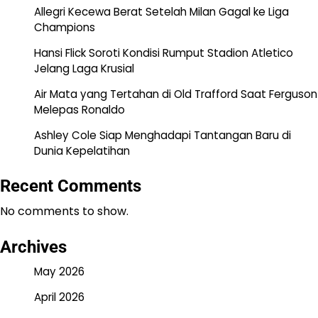
Allegri Kecewa Berat Setelah Milan Gagal ke Liga
Champions
Hansi Flick Soroti Kondisi Rumput Stadion Atletico
Jelang Laga Krusial
Air Mata yang Tertahan di Old Trafford Saat Ferguson
Melepas Ronaldo
Ashley Cole Siap Menghadapi Tantangan Baru di
Dunia Kepelatihan
Recent Comments
No comments to show.
Archives
May 2026
April 2026