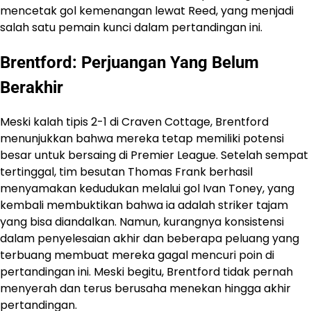
mencetak gol kemenangan lewat Reed, yang menjadi
salah satu pemain kunci dalam pertandingan ini.
Brentford: Perjuangan Yang Belum
Berakhir
Meski kalah tipis 2-1 di Craven Cottage, Brentford
menunjukkan bahwa mereka tetap memiliki potensi
besar untuk bersaing di Premier League. Setelah sempat
tertinggal, tim besutan Thomas Frank berhasil
menyamakan kedudukan melalui gol Ivan Toney, yang
kembali membuktikan bahwa ia adalah striker tajam
yang bisa diandalkan. Namun, kurangnya konsistensi
dalam penyelesaian akhir dan beberapa peluang yang
terbuang membuat mereka gagal mencuri poin di
pertandingan ini. Meski begitu, Brentford tidak pernah
menyerah dan terus berusaha menekan hingga akhir
pertandingan.