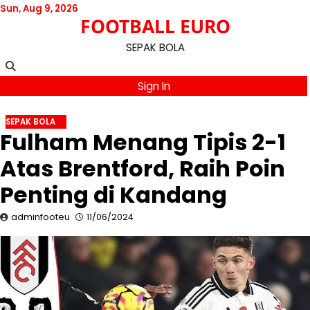
Skip
Sun, Aug 9, 2026
FOOTBALL EURO
to
content
SEPAK BOLA
Sign In
SEPAK BOLA
Fulham Menang Tipis 2-1
Atas Brentford, Raih Poin
Penting di Kandang
adminfooteu
11/06/2024