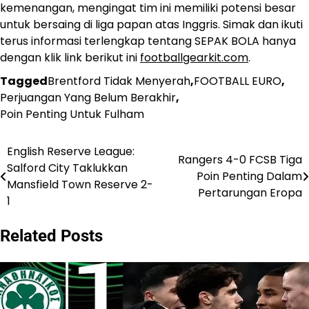
kemenangan, mengingat tim ini memiliki potensi besar
untuk bersaing di liga papan atas Inggris. Simak dan ikuti
terus informasi terlengkap tentang SEPAK BOLA hanya
dengan klik link berikut ini
footballgearkit.com
.
Tagged
Brentford Tidak Menyerah
,
FOOTBALL EURO
,
Perjuangan Yang Belum Berakhir
,
Poin Penting Untuk Fulham
English Reserve League:
Post
Rangers 4-0 FCSB Tiga
Salford City Taklukkan
Poin Penting Dalam
navigation
Mansfield Town Reserve 2-
Pertarungan Eropa
1
Related Posts