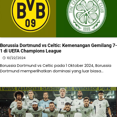
Borussia Dortmund vs Celtic: Kemenangan Gemilang 7-
1 di UEFA Champions League
10/22/2024
Borussia Dortmund vs Celtic pada 1 Oktober 2024, Borussia
Dortmund memperlihatkan dominasi yang luar biasa…