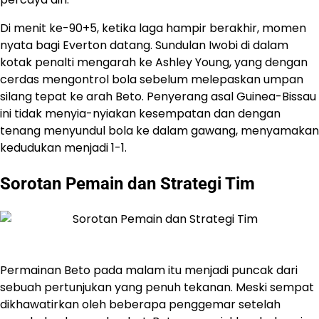
Di menit ke-90+5, ketika laga hampir berakhir, momen
nyata bagi Everton datang. Sundulan Iwobi di dalam
kotak penalti mengarah ke Ashley Young, yang dengan
cerdas mengontrol bola sebelum melepaskan umpan
silang tepat ke arah Beto. Penyerang asal Guinea-Bissau
ini tidak menyia-nyiakan kesempatan dan dengan
tenang menyundul bola ke dalam gawang, menyamakan
kedudukan menjadi 1-1.
Sorotan Pemain dan Strategi Tim
Permainan Beto pada malam itu menjadi puncak dari
sebuah pertunjukan yang penuh tekanan. Meski sempat
dikhawatirkan oleh beberapa penggemar setelah