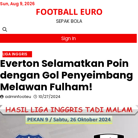
Skip
Sun, Aug 9, 2026
FOOTBALL EURO
to
content
SEPAK BOLA
Sign In
LIGA INGGRIS
Everton Selamatkan Poin
dengan Gol Penyeimbang
Melawan Fulham!
adminfooteu
10/27/2024