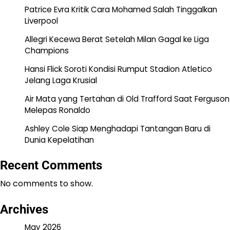
Patrice Evra Kritik Cara Mohamed Salah Tinggalkan
Liverpool
Allegri Kecewa Berat Setelah Milan Gagal ke Liga
Champions
Hansi Flick Soroti Kondisi Rumput Stadion Atletico
Jelang Laga Krusial
Air Mata yang Tertahan di Old Trafford Saat Ferguson
Melepas Ronaldo
Ashley Cole Siap Menghadapi Tantangan Baru di
Dunia Kepelatihan
Recent Comments
No comments to show.
Archives
May 2026