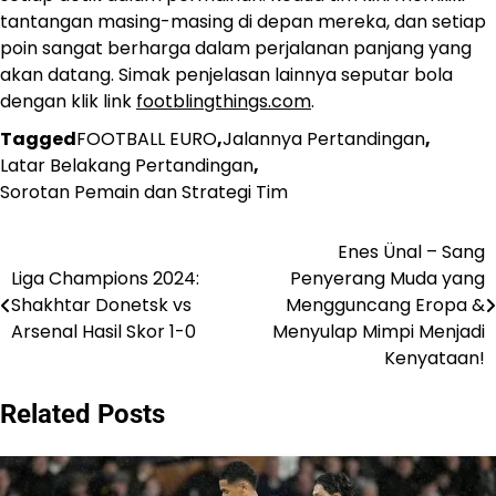
tantangan masing-masing di depan mereka, dan setiap
poin sangat berharga dalam perjalanan panjang yang
akan datang. Simak penjelasan lainnya seputar bola
dengan klik link
footblingthings.com
.
Tagged
FOOTBALL EURO
,
Jalannya Pertandingan
,
Latar Belakang Pertandingan
,
Sorotan Pemain dan Strategi Tim
Enes Ünal – Sang
Post
Liga Champions 2024:
Penyerang Muda yang
navigation
Shakhtar Donetsk vs
Mengguncang Eropa &
Arsenal Hasil Skor 1-0
Menyulap Mimpi Menjadi
Kenyataan!
Related Posts