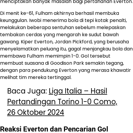
menciptakan banyak masalah bagi pertahanan Everton.
Di menit ke-61, Fulham akhirnya berhasil membuka
keunggulan. Iwobi menerima bola di tepi kotak penalti,
melakukan beberapa sentuhan sebelum melepaskan
tembakan cerdas yang mengarah ke sudut bawah
gawang. Kiper Everton, Jordan Pickford, yang berusaha
menyelamatkan peluang itu, gagal menjangkau bola dan
membawa Fulham memimpin 1-0. Gol tersebut
membuat suasana di Goodison Park semakin tegang,
dengan para pendukung Everton yang merasa khawatir
melihat tim mereka tertinggal.
Baca Juga:
Liga Italia – Hasil
Pertandingan Torino 1-0 Como,
26 Oktober 2024
Reaksi Everton dan Pencarian Gol