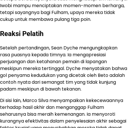
Iwobi mampu menciptakan momen-momen berharga,
tetapi sayangnya bagi Fulham, upaya mereka tidak
cukup untuk membawa pulang tiga poin.
Reaksi Pelatih
Setelah pertandingan, Sean Dyche mengungkapkan
rasa puasnya kepada timnya. Ia mengapresiasi
perjuangan dan ketahanan pemain di lapangan
meskipun mereka tertinggal. Dyche menyatakan bahwa
gol penyama kedudukan yang dicetak oleh Beto adalah
contoh nyata dari semangat tim yang tidak kunjung
padam meskipun di bawah tekanan.
Di sisi lain, Marco Silva menyampaikan kekecewaannya
terhadap hasil akhir dan menganggap Fulham
seharusnya bisa meraih kemenangan. Ia menyoroti
kurangnya efektivitas dalam penyelesaian akhir sebagai
faktor krusial yang menyebabkan mereka tidak dapat