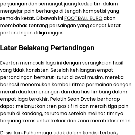
perjuangan dan semangat juang kedua tim dalam
mengejar poin berharga di tengah kompetisi yang
semakin ketat. Dibawah ini
FOOTBALL EURO
akan
membahas tentang persaingan yang sangat ketat
pertandingan di liga inggris
Latar Belakang Pertandingan
Everton memasuki laga ini dengan serangkaian hasil
yang tidak konsisten. Setelah kehilangan empat
pertandingan berturut-turut di awal musim, mereka
berhasil menemukan kembali ritme permainan dengan
meraih dua kemenangan dan dua hasil imbang dalam
empat laga terakhir. Pelatih Sean Dyche berharap
dapat melanjutkan tren positif ini dan meraih tiga poin
penuh di kandang, terutama setelah melihat timnya
berjuang keras untuk keluar dari zona merah klasemen.
Di sisi lain, Fulham juga tidak dalam kondisi terbaik,