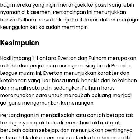
bagi mereka yang ingin merangsek ke posisi yang lebih
nyaman di klasemen. Pertandingan ini menunjukkan
bahwa Fulham harus bekerja lebih keras dalam menjaga
keunggulan ketika sudah memimpin.
Kesimpulan
Hasil imbang 1-1 antara Everton dan Fulham merupakan
refleksi dari perjalanan masing-masing tim di Premier
League musim ini. Everton menunjukkan karakter dan
ketahanan yang luar biasa untuk bangkit dari kekalahan
dan meraih satu poin, sedangkan Fulham harus
merenungkan cara untuk mengubah peluang menjadi
gol guna mengamankan kemenangan.
Pertandingan ini menjadi salah satu contoh betapa tak
terduganya sepak bola, di mana hasil akhir dapat
berubah dalam sekejap, dan menunjukkan pentingnya
setiap detik dalam permainan. Kedua tim kini memiliki