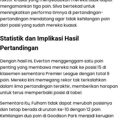
mengamankan tiga poin. Silva bertekad untuk
meningkatkan performa timnya di pertandingan-
pertandingan mendatang agar tidak kehilangan poin
dari posisi yang sudah mereka kuasai.
Statistik dan Implikasi Hasil
Pertandingan
Dengan hasil ini, Everton menggenggam satu poin
penting yang membawa mereka naik ke posisi 15 di
klasemen sementara Premier League dengan total 9
poin. Mereka kini memegang rekor tak terkalahkan
dalam lima pertandingan terakhir, memberikan harapan
untuk terus memperbaiki posisi di tabel.
Sementara itu, Fulham tidak dapat merubah posisinya
dan tetap berada di urutan ke-10 dengan 12 poin.
Kehilangan dua poin di Goodison Park menjadi kerugian