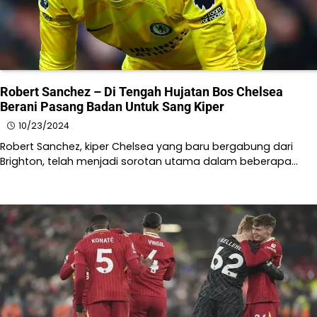
Robert Sanchez – Di Tengah Hujatan Bos Chelsea
Berani Pasang Badan Untuk Sang Kiper
10/23/2024
Robert Sanchez, kiper Chelsea yang baru bergabung dari
Brighton, telah menjadi sorotan utama dalam beberapa…