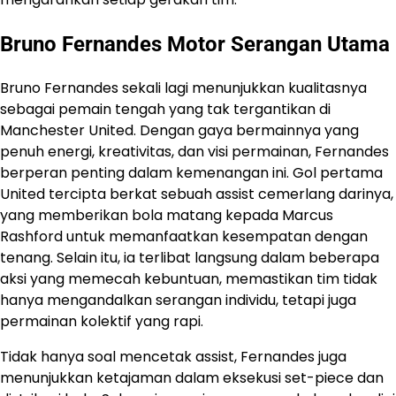
Bruno Fernandes Motor Serangan Utama
Bruno Fernandes sekali lagi menunjukkan kualitasnya
sebagai pemain tengah yang tak tergantikan di
Manchester United. Dengan gaya bermainnya yang
penuh energi, kreativitas, dan visi permainan, Fernandes
berperan penting dalam kemenangan ini. Gol pertama
United tercipta berkat sebuah assist cemerlang darinya,
yang memberikan bola matang kepada Marcus
Rashford untuk memanfaatkan kesempatan dengan
tenang. Selain itu, ia terlibat langsung dalam beberapa
aksi yang memecah kebuntuan, memastikan tim tidak
hanya mengandalkan serangan individu, tetapi juga
permainan kolektif yang rapi.
Tidak hanya soal mencetak assist, Fernandes juga
menunjukkan ketajaman dalam eksekusi set-piece dan