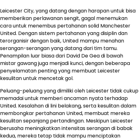
Leicester City, yang datang dengan harapan untuk bisa
memberikan perlawanan sengit, gagal menemukan
cara untuk menembus pertahanan solid Manchester
United. Dengan sistem pertahanan yang disiplin dan
terorganisir dengan baik, United mampu menahan
serangan-serangan yang datang dari tim tamu.
Penampilan luar biasa dari David De Gea di bawah
mistar gawang juga menjadi kunci, dengan beberapa
penyelamatan penting yang membuat Leicester
kesulitan untuk mencetak gol.
Peluang-peluang yang dimiliki oleh Leicester tidak cukup
memadai untuk memberi ancaman nyata terhadap
United. Kesalahan di lini belakang, serta kesulitan dalam
membongkar pertahanan United, membuat mereka
kesulitan sepanjang pertandingan. Meskipun Leicester
berusaha meningkatkan intensitas serangan di babak
kedua, mereka tetap tidak mampu menciptakan