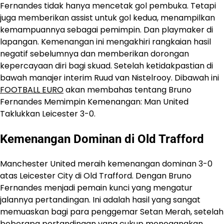
Fernandes tidak hanya mencetak gol pembuka. Tetapi
juga memberikan assist untuk gol kedua, menampilkan
kemampuannya sebagai pemimpin. Dan playmaker di
lapangan. Kemenangan ini mengakhiri rangkaian hasil
negatif sebelumnya dan memberikan dorongan
kepercayaan diri bagi skuad. Setelah ketidakpastian di
bawah manajer interim Ruud van Nistelrooy. Dibawah ini
FOOTBALL EURO
akan membahas tentang Bruno
Fernandes Memimpin Kemenangan: Man United
Taklukkan Leicester 3-0.
Kemenangan Dominan di Old Trafford
Manchester United meraih kemenangan dominan 3-0
atas Leicester City di Old Trafford. Dengan Bruno
Fernandes menjadi pemain kunci yang mengatur
jalannya pertandingan. Ini adalah hasil yang sangat
memuaskan bagi para penggemar Setan Merah, setelah
beberapa pertandingan yang cukup menegangkan.