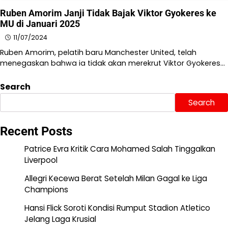
Ruben Amorim Janji Tidak Bajak Viktor Gyokeres ke
MU di Januari 2025
11/07/2024
Ruben Amorim, pelatih baru Manchester United, telah
menegaskan bahwa ia tidak akan merekrut Viktor Gyokeres…
Search
Search
Recent Posts
Patrice Evra Kritik Cara Mohamed Salah Tinggalkan
Liverpool
Allegri Kecewa Berat Setelah Milan Gagal ke Liga
Champions
Hansi Flick Soroti Kondisi Rumput Stadion Atletico
Jelang Laga Krusial