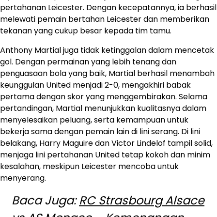
pertahanan Leicester. Dengan kecepatannya, ia berhasil
melewati pemain bertahan Leicester dan memberikan
tekanan yang cukup besar kepada tim tamu.
Anthony Martial juga tidak ketinggalan dalam mencetak
gol. Dengan permainan yang lebih tenang dan
penguasaan bola yang baik, Martial berhasil menambah
keunggulan United menjadi 2-0, mengakhiri babak
pertama dengan skor yang menggembirakan. Selama
pertandingan, Martial menunjukkan kualitasnya dalam
menyelesaikan peluang, serta kemampuan untuk
bekerja sama dengan pemain lain di lini serang. Di lini
belakang, Harry Maguire dan Victor Lindelof tampil solid,
menjaga lini pertahanan United tetap kokoh dan minim
kesalahan, meskipun Leicester mencoba untuk
menyerang.
Baca Juga:
RC Strasbourg Alsace