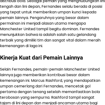
distribusi bola. Sebagai pemain yang menghubungkan lini
tengah dan lini depan, Fernandes selalu berada di posisi
yang tepat untuk memberikan umpan kunci kepada
pemain lainnya. Pengaruhnya yang besar dalam
permainan ini menjadi alasan utama mengapa
Manchester United tampil begitu dominan. Fernandes
menunjukkan bahwa ia adalah salah satu gelandang
terbaik yang dimiliki tim dan sangat vital dalam meraih
kemenangan di laga ini.
Kinerja Kuat dari Pemain Lainnya
Selain Fernandes, pemain-pemain Manchester United
lainnya juga memberikan kontribusi besar dalam
kemenangan ini. Marcus Rashford, yang mendapatkan
umpan cemerlang dari Fernandes, mencetak gol
pertama dengan tenang setelah memanfaatkan bola
terobosan yang sempurna. Rashford tampil sangat
tajam di lini depan dan menjadi ancaman utama bagi