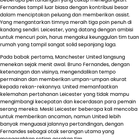
Fernandes tampil luar biasa dengan kontribusi besar
dalam menciptakan peluang dan memberikan assist.
Yang mengantarkan timnya meraih tiga poin penuh di
kandang sendiri. Leicester, yang datang dengan ambisi
untuk mencuri poin, harus mengakui keunggulan tim tuan
rumah yang tampil sangat solid sepanjang laga.
Pada babak pertama, Manchester United langsung
menekan sejak menit awal. Bruno Fernandes, dengan
ketenangan dan visinya, mengendalikan tempo
permainan dan memberikan umpan-umpan akurat
kepada rekan-rekannya. United memanfaatkan
kelemahan pertahanan Leicester yang tidak mampu
mengimbangi kecepatan dan kecerdasan para pemain
serang mereka. Meski Leicester beberapa kali mencoba
untuk memberikan ancaman, namun United lebih
banyak menguasai jalannya pertandingan, dengan
Fernandes sebagai otak serangan utama yang
mengarahkan setiap gerakan tim.