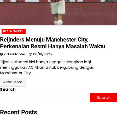
LIGA INGGRIS
Reijnders Menuju Manchester City,
Perkenalan Resmi Hanya Masalah Waktu
adminfooteu
06/10/2025
Tijjani Reijnders kini hanya tinggal selangkah lagi
meninggalkan AC Milan untuk bergabung dengan
Manchester City.…
Read More
Search
Search
Recent Posts