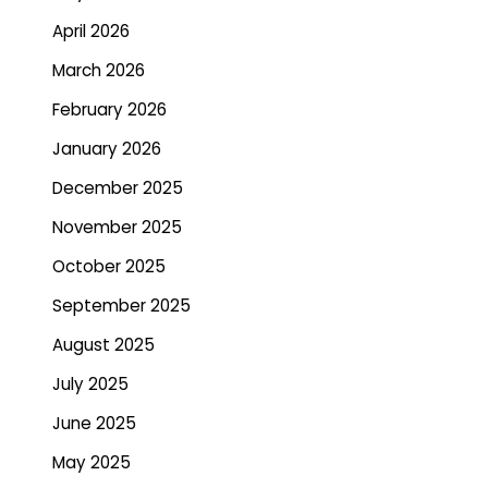
April 2026
March 2026
February 2026
January 2026
December 2025
November 2025
October 2025
September 2025
August 2025
July 2025
June 2025
May 2025