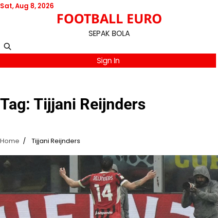
Skip
Sat, Aug 8, 2026
FOOTBALL EURO
to
content
SEPAK BOLA
Sign In
Tag:
Tijjani Reijnders
Home
Tijjani Reijnders