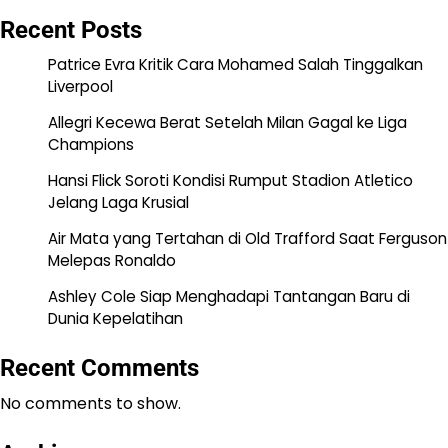
Recent Posts
Patrice Evra Kritik Cara Mohamed Salah Tinggalkan
Liverpool
Allegri Kecewa Berat Setelah Milan Gagal ke Liga
Champions
Hansi Flick Soroti Kondisi Rumput Stadion Atletico
Jelang Laga Krusial
Air Mata yang Tertahan di Old Trafford Saat Ferguson
Melepas Ronaldo
Ashley Cole Siap Menghadapi Tantangan Baru di
Dunia Kepelatihan
Recent Comments
No comments to show.