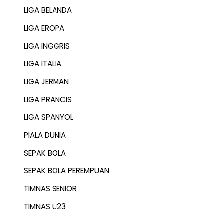
LIGA BELANDA
LIGA EROPA
LIGA INGGRIS
LIGA ITALIA
LIGA JERMAN
LIGA PRANCIS
LIGA SPANYOL
PIALA DUNIA
SEPAK BOLA
SEPAK BOLA PEREMPUAN
TIMNAS SENIOR
TIMNAS U23