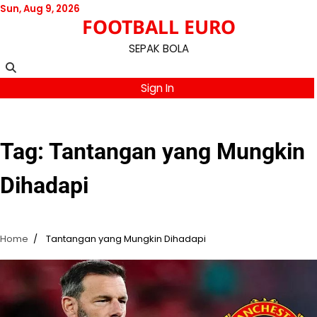
Skip
Sun, Aug 9, 2026
FOOTBALL EURO
to
content
SEPAK BOLA
Sign In
Tag:
Tantangan yang Mungkin
Dihadapi
Home
Tantangan yang Mungkin Dihadapi