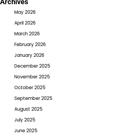
Archives
May 2026
April 2026
March 2026
February 2026
January 2026
December 2025
November 2025
October 2025
September 2025
August 2025
July 2025
June 2025