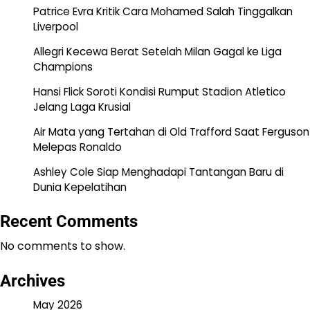
Patrice Evra Kritik Cara Mohamed Salah Tinggalkan
Liverpool
Allegri Kecewa Berat Setelah Milan Gagal ke Liga
Champions
Hansi Flick Soroti Kondisi Rumput Stadion Atletico
Jelang Laga Krusial
Air Mata yang Tertahan di Old Trafford Saat Ferguson
Melepas Ronaldo
Ashley Cole Siap Menghadapi Tantangan Baru di
Dunia Kepelatihan
Recent Comments
No comments to show.
Archives
May 2026