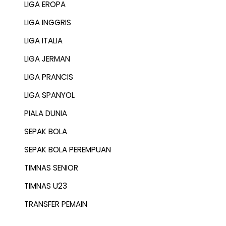
LIGA EROPA
LIGA INGGRIS
LIGA ITALIA
LIGA JERMAN
LIGA PRANCIS
LIGA SPANYOL
PIALA DUNIA
SEPAK BOLA
SEPAK BOLA PEREMPUAN
TIMNAS SENIOR
TIMNAS U23
TRANSFER PEMAIN