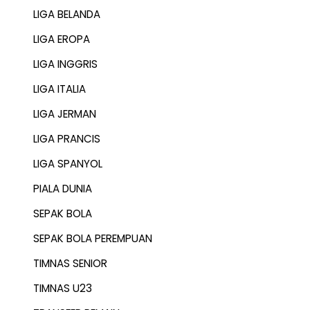
LIGA BELANDA
LIGA EROPA
LIGA INGGRIS
LIGA ITALIA
LIGA JERMAN
LIGA PRANCIS
LIGA SPANYOL
PIALA DUNIA
SEPAK BOLA
SEPAK BOLA PEREMPUAN
TIMNAS SENIOR
TIMNAS U23