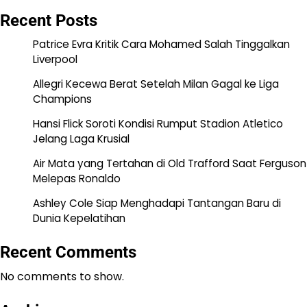
Recent Posts
Patrice Evra Kritik Cara Mohamed Salah Tinggalkan
Liverpool
Allegri Kecewa Berat Setelah Milan Gagal ke Liga
Champions
Hansi Flick Soroti Kondisi Rumput Stadion Atletico
Jelang Laga Krusial
Air Mata yang Tertahan di Old Trafford Saat Ferguson
Melepas Ronaldo
Ashley Cole Siap Menghadapi Tantangan Baru di
Dunia Kepelatihan
Recent Comments
No comments to show.