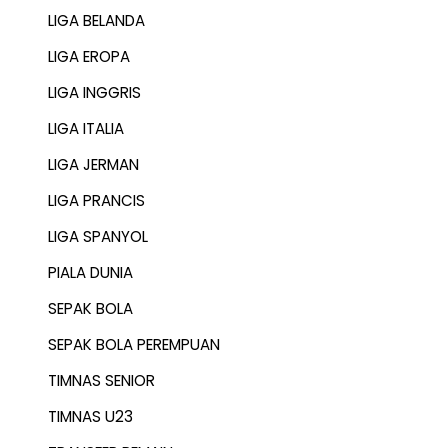
LIGA BELANDA
LIGA EROPA
LIGA INGGRIS
LIGA ITALIA
LIGA JERMAN
LIGA PRANCIS
LIGA SPANYOL
PIALA DUNIA
SEPAK BOLA
SEPAK BOLA PEREMPUAN
TIMNAS SENIOR
TIMNAS U23