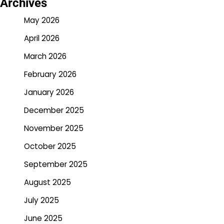
Archives
May 2026
April 2026
March 2026
February 2026
January 2026
December 2025
November 2025
October 2025
September 2025
August 2025
July 2025
June 2025