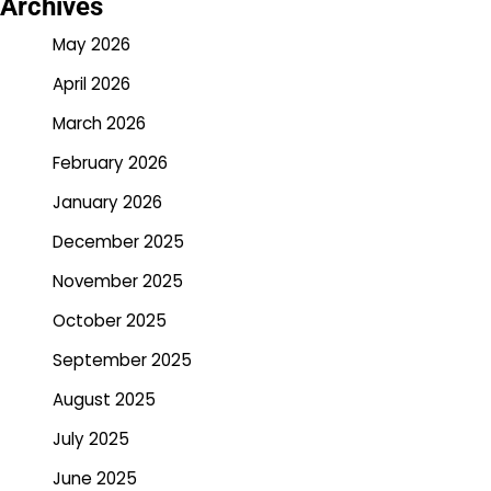
Archives
May 2026
April 2026
March 2026
February 2026
January 2026
December 2025
November 2025
October 2025
September 2025
August 2025
July 2025
June 2025