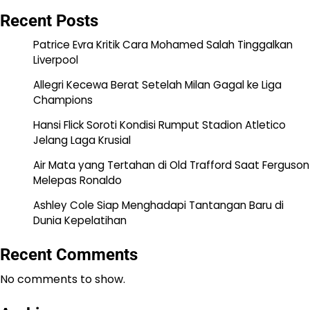
Recent Posts
Patrice Evra Kritik Cara Mohamed Salah Tinggalkan
Liverpool
Allegri Kecewa Berat Setelah Milan Gagal ke Liga
Champions
Hansi Flick Soroti Kondisi Rumput Stadion Atletico
Jelang Laga Krusial
Air Mata yang Tertahan di Old Trafford Saat Ferguson
Melepas Ronaldo
Ashley Cole Siap Menghadapi Tantangan Baru di
Dunia Kepelatihan
Recent Comments
No comments to show.