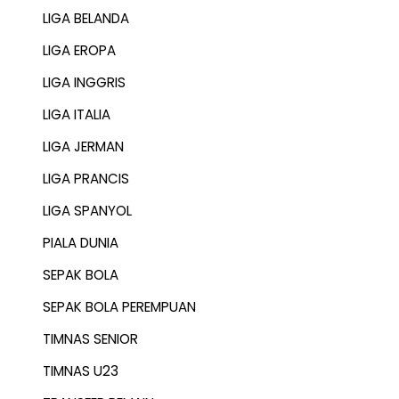
LIGA BELANDA
LIGA EROPA
LIGA INGGRIS
LIGA ITALIA
LIGA JERMAN
LIGA PRANCIS
LIGA SPANYOL
PIALA DUNIA
SEPAK BOLA
SEPAK BOLA PEREMPUAN
TIMNAS SENIOR
TIMNAS U23