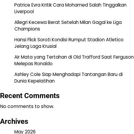
Patrice Evra Kritik Cara Mohamed Salah Tinggalkan
Liverpool
Allegri Kecewa Berat Setelah Milan Gagal ke Liga
Champions
Hansi Flick Soroti Kondisi Rumput Stadion Atletico
Jelang Laga Krusial
Air Mata yang Tertahan di Old Trafford Saat Ferguson
Melepas Ronaldo
Ashley Cole Siap Menghadapi Tantangan Baru di
Dunia Kepelatihan
Recent Comments
No comments to show.
Archives
May 2026