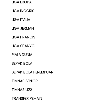
LIGA EROPA
LIGA INGGRIS
LIGA ITALIA
LIGA JERMAN
LIGA PRANCIS
LIGA SPANYOL
PIALA DUNIA
SEPAK BOLA
SEPAK BOLA PEREMPUAN
TIMNAS SENIOR
TIMNAS U23
TRANSFER PEMAIN