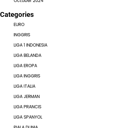
October 2024
Categories
EURO
INGGRIS
LIGA 1 INDONESIA
LIGA BELANDA
LIGA EROPA
LIGA INGGRIS
LIGA ITALIA
LIGA JERMAN
LIGA PRANCIS
LIGA SPANYOL
PIALA DUNIA