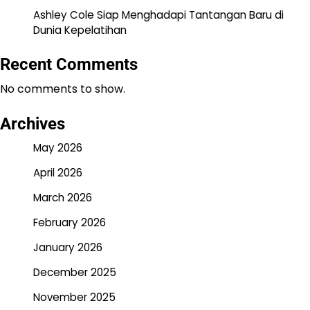
Ashley Cole Siap Menghadapi Tantangan Baru di
Dunia Kepelatihan
Recent Comments
No comments to show.
Archives
May 2026
April 2026
March 2026
February 2026
January 2026
December 2025
November 2025