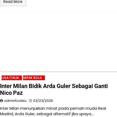
Read More
LIGA ITALIA
SEPAK BOLA
Inter Milan Bidik Arda Guler Sebagai Ganti
Nico Paz
adminfooteu
03/23/2025
Inter Milan menunjukkan minat pada pemain muda Real
Madrid, Arda Guler, sebagai alternatif jika upaya…