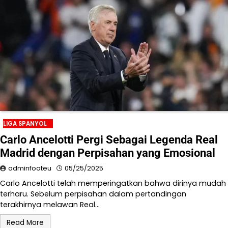
LIGA SPANYOL
Carlo Ancelotti Pergi Sebagai Legenda Real
Madrid dengan Perpisahan yang Emosional
adminfooteu
05/25/2025
Carlo Ancelotti telah memperingatkan bahwa dirinya mudah
terharu. Sebelum perpisahan dalam pertandingan
terakhirnya melawan Real…
Read More