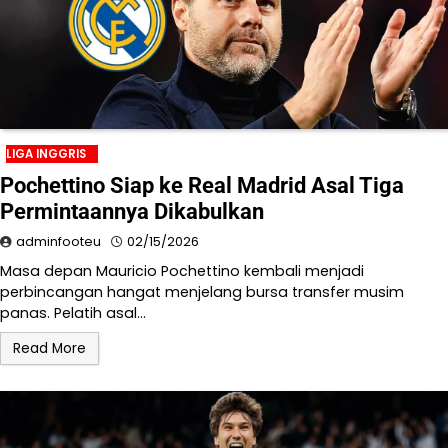
LIGA INGGRIS
Pochettino Siap ke Real Madrid Asal Tiga
Permintaannya Dikabulkan
adminfooteu
02/15/2026
Masa depan Mauricio Pochettino kembali menjadi
perbincangan hangat menjelang bursa transfer musim
panas. Pelatih asal…
Read More