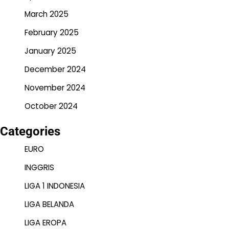
March 2025
February 2025
January 2025
December 2024
November 2024
October 2024
Categories
EURO
INGGRIS
LIGA 1 INDONESIA
LIGA BELANDA
LIGA EROPA