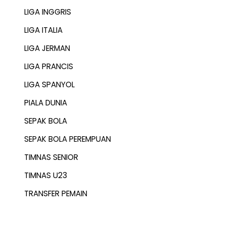
LIGA INGGRIS
LIGA ITALIA
LIGA JERMAN
LIGA PRANCIS
LIGA SPANYOL
PIALA DUNIA
SEPAK BOLA
SEPAK BOLA PEREMPUAN
TIMNAS SENIOR
TIMNAS U23
TRANSFER PEMAIN