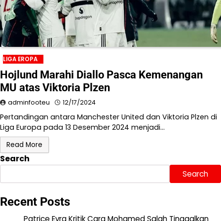
LIGA EROPA
Hojlund Marahi Diallo Pasca Kemenangan
MU atas Viktoria Plzen
adminfooteu
12/17/2024
Pertandingan antara Manchester United dan Viktoria Plzen di
Liga Europa pada 13 Desember 2024 menjadi…
Read More
Search
Search
Recent Posts
Patrice Evra Kritik Cara Mohamed Salah Tinggalkan