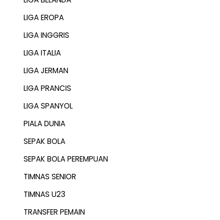
LIGA EROPA
LIGA INGGRIS
LIGA ITALIA
LIGA JERMAN
LIGA PRANCIS
LIGA SPANYOL
PIALA DUNIA
SEPAK BOLA
SEPAK BOLA PEREMPUAN
TIMNAS SENIOR
TIMNAS U23
TRANSFER PEMAIN