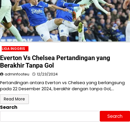
LIGA INGGRIS
Everton Vs Chelsea Pertandingan yang
Berakhir Tanpa Gol
adminfooteu
12/23/2024
Pertandingan antara Everton vs Chelsea yang berlangsung
pada 22 Desember 2024, berakhir dengan tanpa Gol,…
Read More
Search
Search