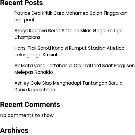
Recent Posts
Patrice Evra Kritik Cara Mohamed Salah Tinggalkan
Liverpool
Allegri Kecewa Berat Setelah Milan Gagal ke Liga
Champions
Hansi Flick Soroti Kondisi Rumput Stadion Atletico
Jelang Laga Krusial
Air Mata yang Tertahan di Old Trafford Saat Ferguson
Melepas Ronaldo
Ashley Cole Siap Menghadapi Tantangan Baru di
Dunia Kepelatihan
Recent Comments
No comments to show.
Archives