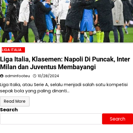
LIGA ITALIA
Liga Italia, Klasemen: Napoli Di Puncak, Inter
Milan dan Juventus Membayangi
adminfooteu
10/28/2024
Liga Italia, atau Serie A, selalu menjadi salah satu kompetisi
sepak bola yang paling dinanti…
Read More
Search
Search