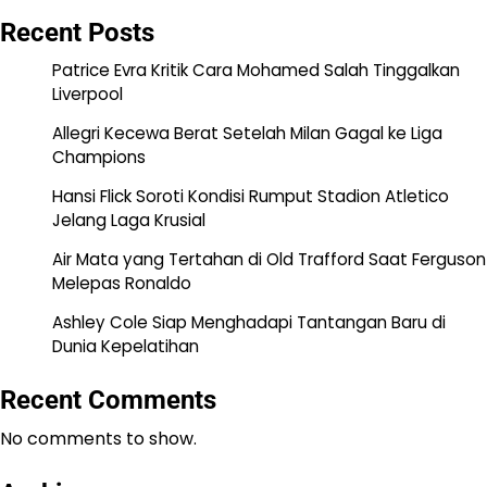
Recent Posts
Patrice Evra Kritik Cara Mohamed Salah Tinggalkan
Liverpool
Allegri Kecewa Berat Setelah Milan Gagal ke Liga
Champions
Hansi Flick Soroti Kondisi Rumput Stadion Atletico
Jelang Laga Krusial
Air Mata yang Tertahan di Old Trafford Saat Ferguson
Melepas Ronaldo
Ashley Cole Siap Menghadapi Tantangan Baru di
Dunia Kepelatihan
Recent Comments
No comments to show.