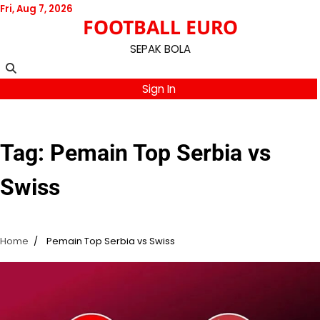
Skip
Fri, Aug 7, 2026
FOOTBALL EURO
to
content
SEPAK BOLA
Sign In
Tag:
Pemain Top Serbia vs
Swiss
Home
Pemain Top Serbia vs Swiss