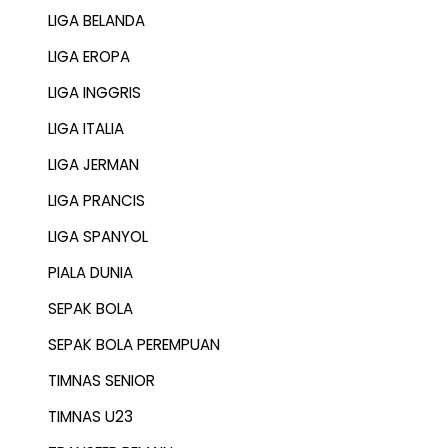
LIGA BELANDA
LIGA EROPA
LIGA INGGRIS
LIGA ITALIA
LIGA JERMAN
LIGA PRANCIS
LIGA SPANYOL
PIALA DUNIA
SEPAK BOLA
SEPAK BOLA PEREMPUAN
TIMNAS SENIOR
TIMNAS U23