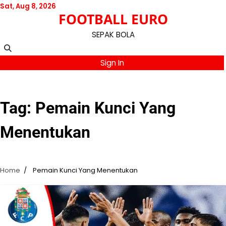
Skip
Sat, Aug 8, 2026
FOOTBALL EURO
to
content
SEPAK BOLA
Sign In
Tag:
Pemain Kunci Yang
Menentukan
Home
Pemain Kunci Yang Menentukan