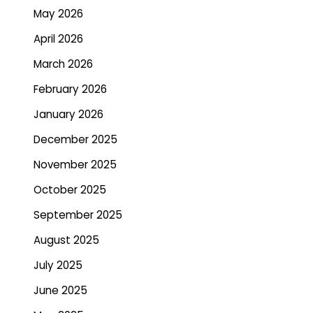
May 2026
April 2026
March 2026
February 2026
January 2026
December 2025
November 2025
October 2025
September 2025
August 2025
July 2025
June 2025