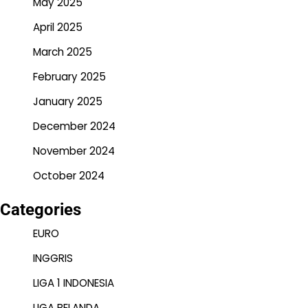
May 2025
April 2025
March 2025
February 2025
January 2025
December 2024
November 2024
October 2024
Categories
EURO
INGGRIS
LIGA 1 INDONESIA
LIGA BELANDA