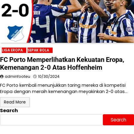
LIGA EROPA
SEPAK BOLA
FC Porto Memperlihatkan Kekuatan Eropa,
Kemenangan 2-0 Atas Hoffenheim
adminfooteu
10/30/2024
FC Porto kembali menunjukkan taring mereka di kompetisi
Eropa dengan meraih kemenangan meyakinkan 2-0 atas…
Read More
Search
Search