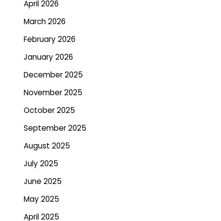
April 2026
March 2026
February 2026
January 2026
December 2025
November 2025
October 2025
September 2025
August 2025
July 2025
June 2025
May 2025
April 2025