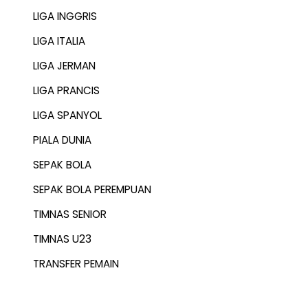
LIGA INGGRIS
LIGA ITALIA
LIGA JERMAN
LIGA PRANCIS
LIGA SPANYOL
PIALA DUNIA
SEPAK BOLA
SEPAK BOLA PEREMPUAN
TIMNAS SENIOR
TIMNAS U23
TRANSFER PEMAIN