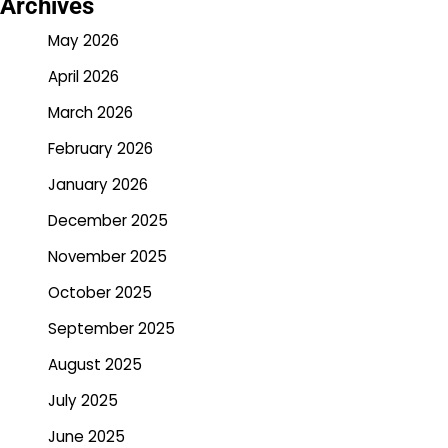
Archives
May 2026
April 2026
March 2026
February 2026
January 2026
December 2025
November 2025
October 2025
September 2025
August 2025
July 2025
June 2025