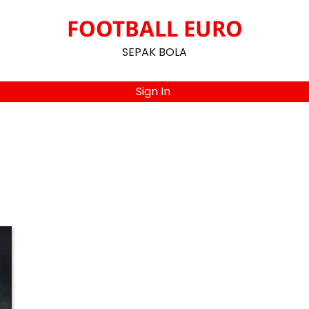
FOOTBALL EURO
SEPAK BOLA
Sign In