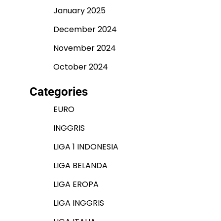
January 2025
December 2024
November 2024
October 2024
Categories
EURO
INGGRIS
LIGA 1 INDONESIA
LIGA BELANDA
LIGA EROPA
LIGA INGGRIS