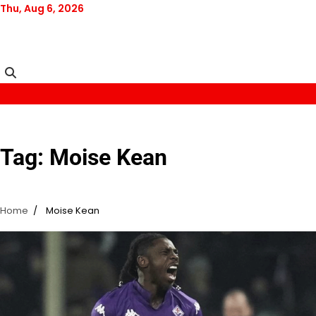
Skip
Thu, Aug 6, 2026
to
content
Tag:
Moise Kean
Home
Moise Kean