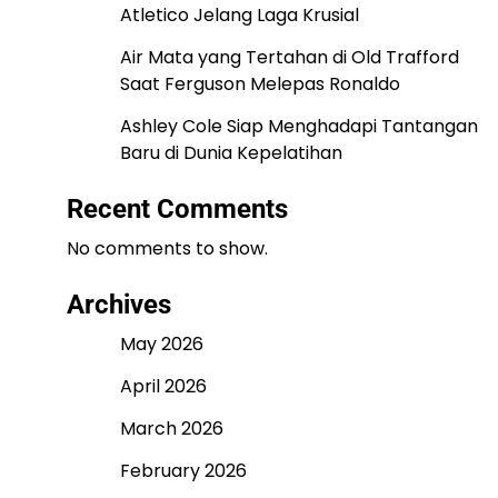
Atletico Jelang Laga Krusial
Air Mata yang Tertahan di Old Trafford
Saat Ferguson Melepas Ronaldo
Ashley Cole Siap Menghadapi Tantangan
Baru di Dunia Kepelatihan
Recent Comments
No comments to show.
Archives
May 2026
April 2026
March 2026
February 2026