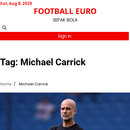
Skip
Sat, Aug 8, 2026
FOOTBALL EURO
to
content
SEPAK BOLA
Sign In
Tag:
Michael Carrick
Home
Michael Carrick