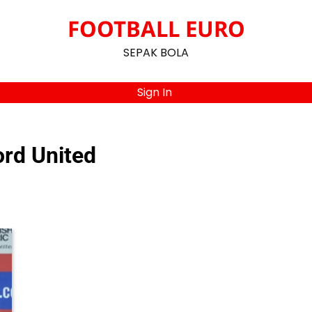
FOOTBALL EURO
SEPAK BOLA
Sign In
ord United