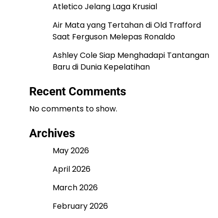
Atletico Jelang Laga Krusial
Air Mata yang Tertahan di Old Trafford
Saat Ferguson Melepas Ronaldo
Ashley Cole Siap Menghadapi Tantangan
Baru di Dunia Kepelatihan
Recent Comments
No comments to show.
Archives
May 2026
April 2026
March 2026
February 2026