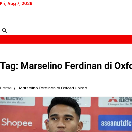
Skip
Fri, Aug 7, 2026
to
content
Tag:
Marselino Ferdinan di Oxf
Home
Marselino Ferdinan di Oxford United