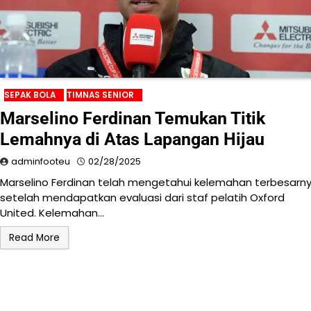
SEPAK BOLA
TIMNAS SENIOR
Marselino Ferdinan Temukan Titik
Lemahnya di Atas Lapangan Hijau
adminfooteu
02/28/2025
Marselino Ferdinan telah mengetahui kelemahan terbesarn
setelah mendapatkan evaluasi dari staf pelatih Oxford
United. Kelemahan…
Read More