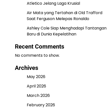
Atletico Jelang Laga Krusial
Air Mata yang Tertahan di Old Trafford
Saat Ferguson Melepas Ronaldo
Ashley Cole Siap Menghadapi Tantangan
Baru di Dunia Kepelatihan
Recent Comments
No comments to show.
Archives
May 2026
April 2026
March 2026
February 2026