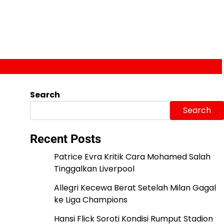
Search
Search
Recent Posts
Patrice Evra Kritik Cara Mohamed Salah
Tinggalkan Liverpool
Allegri Kecewa Berat Setelah Milan Gagal
ke Liga Champions
Hansi Flick Soroti Kondisi Rumput Stadion