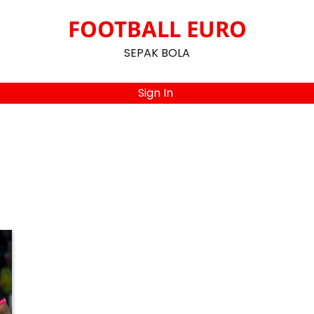
FOOTBALL EURO
SEPAK BOLA
Sign In