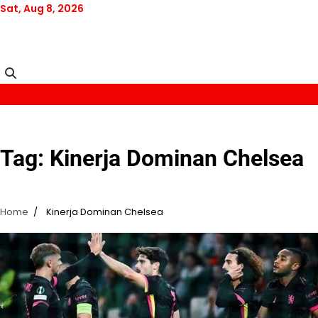
Skip
Sat, Aug 8, 2026
to
content
Tag:
Kinerja Dominan Chelsea
Home
Kinerja Dominan Chelsea