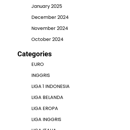
January 2025
December 2024
November 2024
October 2024
Categories
EURO
INGGRIS
LIGA 1 INDONESIA
LIGA BELANDA
LIGA EROPA
LIGA INGGRIS