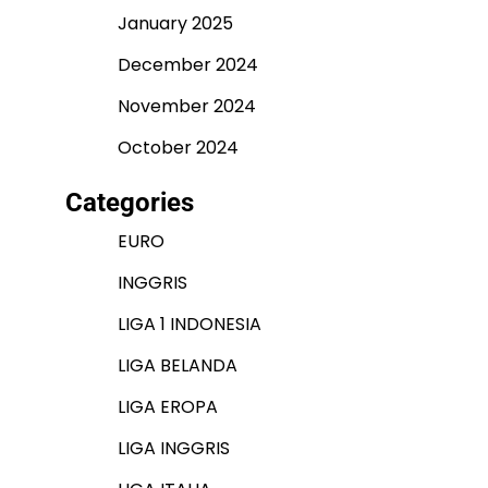
January 2025
December 2024
November 2024
October 2024
Categories
EURO
INGGRIS
LIGA 1 INDONESIA
LIGA BELANDA
LIGA EROPA
LIGA INGGRIS