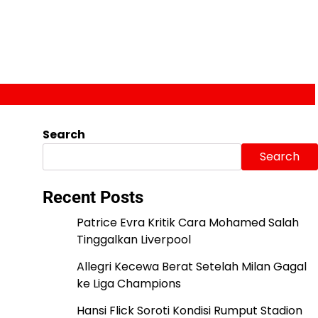
Search
Search
Recent Posts
Patrice Evra Kritik Cara Mohamed Salah
Tinggalkan Liverpool
Allegri Kecewa Berat Setelah Milan Gagal
ke Liga Champions
Hansi Flick Soroti Kondisi Rumput Stadion