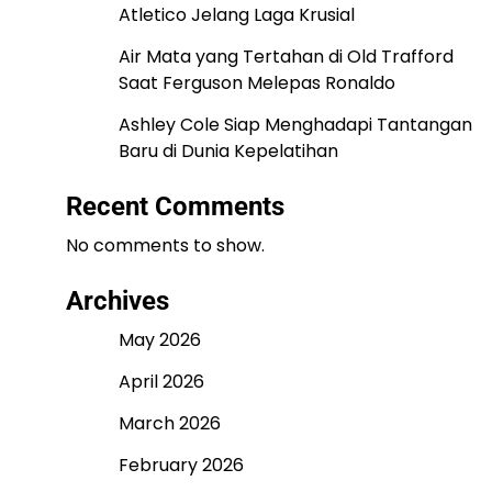
Atletico Jelang Laga Krusial
Air Mata yang Tertahan di Old Trafford
Saat Ferguson Melepas Ronaldo
Ashley Cole Siap Menghadapi Tantangan
Baru di Dunia Kepelatihan
Recent Comments
No comments to show.
Archives
May 2026
April 2026
March 2026
February 2026