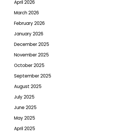
April 2026
March 2026
February 2026
January 2026
December 2025
November 2025
October 2025
September 2025
August 2025
July 2025
June 2025
May 2025
April 2025