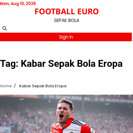
Skip
Mon, Aug 10, 2026
FOOTBALL EURO
to
content
SEPAK BOLA
Sign In
Tag:
Kabar Sepak Bola Eropa
Home
Kabar Sepak Bola Eropa