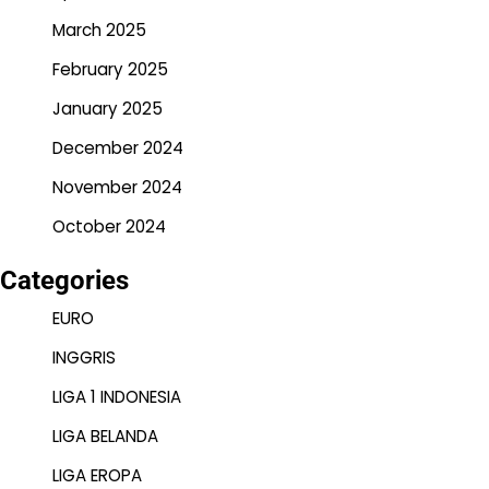
March 2025
February 2025
January 2025
December 2024
November 2024
October 2024
Categories
EURO
INGGRIS
LIGA 1 INDONESIA
LIGA BELANDA
LIGA EROPA